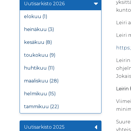
yksitt
Uutisarkisto 2026
kunto
elokuu (1)
Leiri 
heinäkuu (3)
Leiri 
kesäkuu (8)
https:
toukokuu (9)
Leiri
huhtikuu (11)
ohjel
Jokai
maaliskuu (28)
Leirin
helmikuu (15)
Viimei
tammikuu (22)
minim
Suure
Uutisarkisto 2025
yhteis