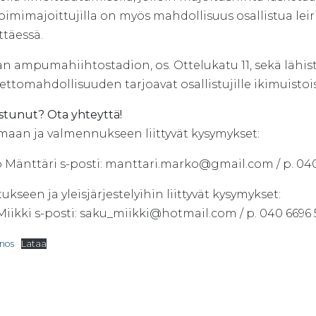
imimajoittujilla on myös mahdollisuus osallistua lei
ttäessä.
an ampumahiihtostadion, os. Ottelukatu 11, sekä lähis
ettomahdollisuuden tarjoavat osallistujille ikimuistoi
stunut? Ota yhteyttä!
maan ja valmennukseen liittyvät kysymykset:
 Mänttäri s-posti: manttari.marko@gmail.com / p. 040
ukseen ja yleisjärjestelyihin liittyvät kysymykset:
iikki s-posti: saku_miikki@hotmail.com / p. 040 6696 
inos
Lataa