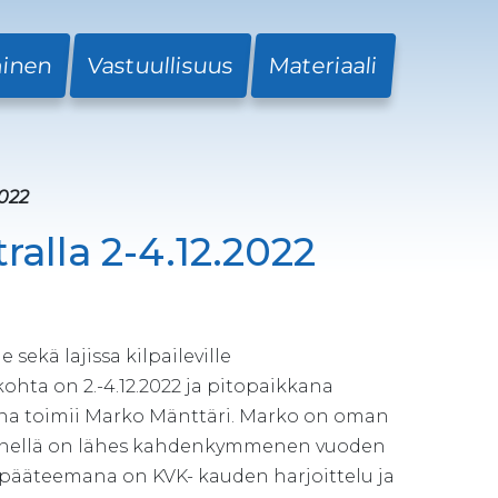
minen
Vastuullisuus
Materiaali
2022
tralla 2-4.12.2022
sekä lajissa kilpaileville
kohta on 2.-4.12.2022 ja pitopaikkana
a toimii Marko Mänttäri. Marko on oman
ja hänellä on lähes kahdenkymmenen vuoden
 pääteemana on KVK- kauden harjoittelu ja