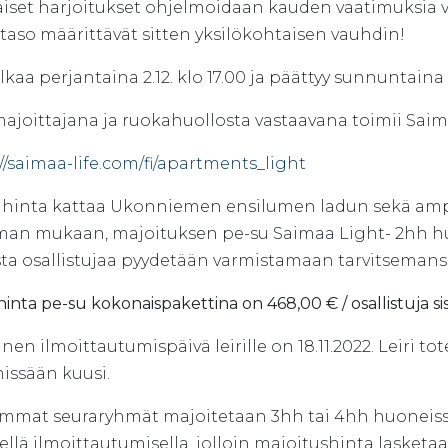
äiset harjoitukset ohjelmoidaan kauden vaatimuksia va
taso määrittävät sitten yksilökohtaisen vauhdin!
alkaa perjantaina 2.12. klo 17.00 ja päättyy sunnuntaina n
majoittajana ja ruokahuollosta vastaavana toimii Saima
//saimaa-life.com/fi/apartments_light
n hinta kattaa Ukonniemen ensilumen ladun sekä 
man mukaan, majoituksen pe-su Saimaa Light- 2hh huon
sta osallistujaa pyydetään varmistamaan tarvitsemansa
 hinta pe-su kokonaispakettina on 468,00 € / osallistuja s
nen ilmoittautumispäivä leirille on 18.11.2022. Leiri tot
issään kuusi.
mmat seuraryhmät majoitetaan 3hh tai 4hh huoneis
ellä ilmoittautumisella, jolloin majoitushinta lasket