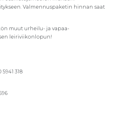
ritykseen. Valmennuspaketin hinnan saat
tön muut urheilu- ja vapaa-
sen leiriviikonlopun!
 5941 318
596