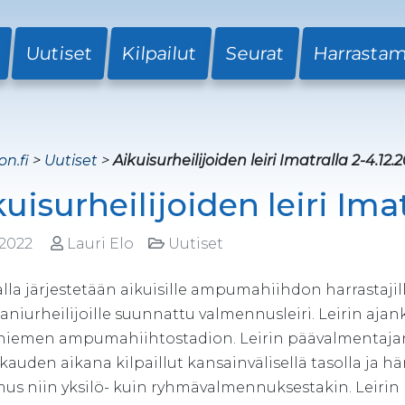
Uutiset
Kilpailut
Seurat
Harrasta
on.fi
>
Uutiset
>
Aikuisurheilijoiden leiri Imatralla 2-4.12.
uisurheilijoiden leiri Ima
.2022
Lauri Elo
Uutiset
lla järjestetään aikuisille ampumahiihdon harrastajille 
aniurheilijoille suunnattu valmennusleiri. Leirin ajan
iemen ampumahiihtostadion. Leirin päävalmentajan
vikauden aikana kilpaillut kansainvälisellä tasolla 
us niin yksilö- kuin ryhmävalmennuksestakin. Leirin