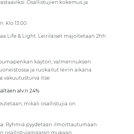
staaviksi. Osallistujien kokemus ja
. klo 13.00.
a Life & Light. Leiriläiset majoitetaan 2hh.
ampumapenkan käytön, valmennuksen
eistossa ja ruokailut leirin aikana.
 vakuutusturva itse.
isältäen alv:n 24%
eutetaan, mikäli osallistujia on
sa. Ryhmiä pyydetään ilmoittautumaan
aan osallistujamäärän mukaan.