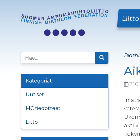
Liitto
Biathl
Aik
Kategoriat
7.10
Uutiset
Imatra
MC tiedotteet
vetera
Ukonn
Liitto
aktii
kokem