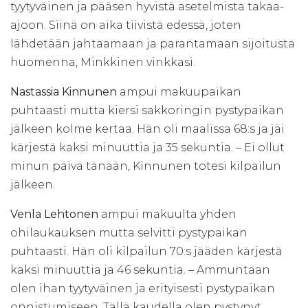
tyytyväinen ja pääsen hyvistä asetelmista takaa-
ajoon. Siinä on aika tiivistä edessä, joten
lähdetään jahtaamaan ja parantamaan sijoitusta
huomenna, Minkkinen vinkkasi.
Nastassia Kinnunen
ampui makuupaikan
puhtaasti mutta kiersi sakkoringin pystypaikan
jälkeen kolme kertaa. Hän oli maalissa 68:s ja jäi
kärjestä kaksi minuuttia ja 35 sekuntia. – Ei ollut
minun päivä tänään, Kinnunen totesi kilpailun
jälkeen.
Venla Lehtonen
ampui makuulta yhden
ohilaukauksen mutta selvitti pystypaikan
puhtaasti. Hän oli kilpailun 70:s jääden kärjestä
kaksi minuuttia ja 46 sekuntia.
– Ammuntaan
olen ihan tyytyväinen ja erityisesti pystypaikan
onnistumiseen. Tällä kaudella olen pystynyt