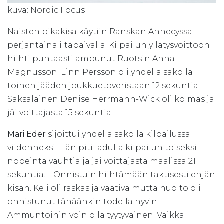
kuva: Nordic Focus
Naisten pikakisa käytiin Ranskan Annecyssa
perjantaina iltapäivällä. Kilpailun yllätysvoittoon
hiihti puhtaasti ampunut Ruotsin Anna
Magnusson. Linn Persson oli yhdellä sakolla
toinen jääden joukkuetoveristaan 12 sekuntia.
Saksalainen Denise Herrmann-Wick oli kolmas ja
jäi voittajasta 15 sekuntia.
Mari Eder
sijoittui yhdellä sakolla kilpailussa
viidenneksi. Hän piti ladulla kilpailun toiseksi
nopeinta vauhtia ja jäi voittajasta maalissa 21
sekuntia. – Onnistuin hiihtämään taktisesti ehjän
kisan. Keli oli raskas ja vaativa mutta huolto oli
onnistunut tänäänkin todella hyvin.
Ammuntoihin voin olla tyytyväinen. Vaikka