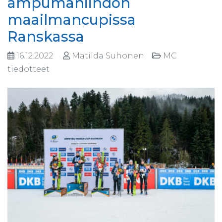
ampumahiihdon
maailmancupissa
Ranskassa
16.12.2022
Matilda Suhonen
MC
tiedotteet