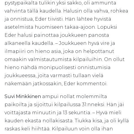
pystypaikalta tulikin yksi sakko, oli ammunta
vahvinta tällä kaudella. Halusin olla vahva, rohkea
ja onnistua, Eder tiivisti. Hän lähtee hyvistä
asetelmista huomiseen takaa-ajoon. Lopuksi
Eder halusi painottaa joukkueen panosta
alkaneella kaudella. – Joukkueen hyvä vire ja
ilmapiiri on hieno asia, joka on helpottanut
omaakin valmistautumista kilpailuihin. On ollut
hieno nähdä monipuolisesti onnistumisia
joukkueessa, joita varmasti tullaan vielä
näkemään jatkossakin, Eder kommentoi.
Suvi Minkkinen
ampui nollat molemmilta
paikoilta ja sijoittui kilpailussa 31:nneksi. Hän jäi
voittajasta minuutin ja 13 sekuntia. – Hyvä mieli
kauden ekasta nollakisasta. Tiukka kisa, ja oli kyllä
raskas keli hiihtää. Kilpailuun voin olla ihan