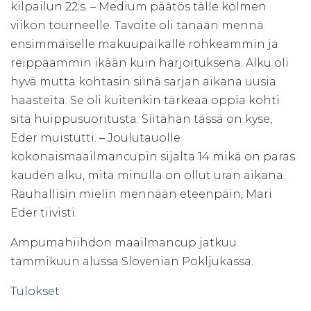
kilpailun 22:s. – Medium päätös tälle kolmen
viikon tourneelle. Tavoite oli tänään mennä
ensimmäiselle makuupaikalle rohkeammin ja
reippaammin ikään kuin harjoituksena. Alku oli
hyvä mutta kohtasin siinä sarjan aikana uusia
haasteita. Se oli kuitenkin tärkeää oppia kohti
sitä huippusuoritusta. Siitähän tässä on kyse,
Eder muistutti. – Joulutauolle
kokonaismaailmancupin sijalta 14 mikä on paras
kauden alku, mitä minulla on ollut uran aikana.
Rauhallisin mielin mennään eteenpäin, Mari
Eder tiivisti.
Ampumahiihdon maailmancup jatkuu
tammikuun alussa Slovenian Pokljukassa.
Tulokset