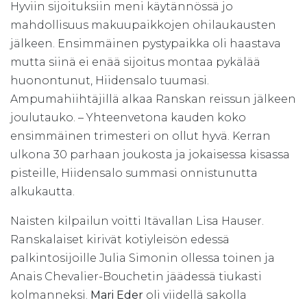
Hyviin sijoituksiin meni käytännössä jo
mahdollisuus makuupaikkojen ohilaukausten
jälkeen. Ensimmäinen pystypaikka oli haastava
mutta siinä ei enää sijoitus montaa pykälää
huonontunut, Hiidensalo tuumasi.
Ampumahiihtäjillä alkaa Ranskan reissun jälkeen
joulutauko. – Yhteenvetona kauden koko
ensimmäinen trimesteri on ollut hyvä. Kerran
ulkona 30 parhaan joukosta ja jokaisessa kisassa
pisteille, Hiidensalo summasi onnistunutta
alkukautta.
Naisten kilpailun voitti Itävallan Lisa Hauser.
Ranskalaiset kirivät kotiyleisön edessä
palkintosijoille Julia Simonin ollessa toinen ja
Anais Chevalier-Bouchetin jäädessä tiukasti
kolmanneksi.
Mari Eder
oli viidellä sakolla