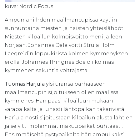
kuva: Nordic Focus
Ampumahiihdon maailmancupissa käytiin
sunnuntaina miesten ja naisten yhteislähdöt.
Miesten kilpailun kolmoisvoitto meni jälleen
Norjaan. Johannes Dale voitti Strula Holm
Laegreidin loppukirissä kolmen kymmenyksen
erolla. Johannes Thingnes Boe oli kolmas
kymmenen sekuntia voittajasta.
Tuomas Harjula
ylsi uransa parhaaseen
maailmancupin sijoitukseen ollen maalissa
kymmenes. Hän pääsi kilpailuun mukaan
varapaikalta ja lunasti lähtöpaikan takarivistä.
Harjula nosti sijoitustaan kilpailun alusta lähtien
ja selvitti molemmat makuupaikat puhtaasti.
Ensimmäiseltä pystypaikalta hän ampui kaksi