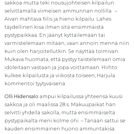
sakkoa mutta teki nousujohteisen kilpailun
selvittämällä viimeisen ammunnan nollilla. –
Aivan mahtava fiilis ja hieno kilpailu. Lähes
täydellinen kisa ilman sitä ensimmäistä
pystypaikkaa. En jäänyt kyttäilemään tai
varmistelemaan mitään, vaan annoin mennä niin
kuin olen harjoitellutkin. Se näyttää toimivan.
Mukava huomata, että pystyy taistelemaan omia
idoleitaan vastaan ja jopa voittamaan. Hiihto
kulkee kilpailusta ja viikosta toiseen, Harjula
kommentoi tyytyväisenä.
Olli Hiidensalo
ampui kilpailussa yhteensä kuusi
sakkoa ja oli maalissa 28:s. Makuupaikat hän
selvitti yhdellä sakolla, mutta ensimmäiseltä
pystypaikalta meni kolme ohi. – Tänään sattui se
kauden ensimmäinen huono ammuntakisa.