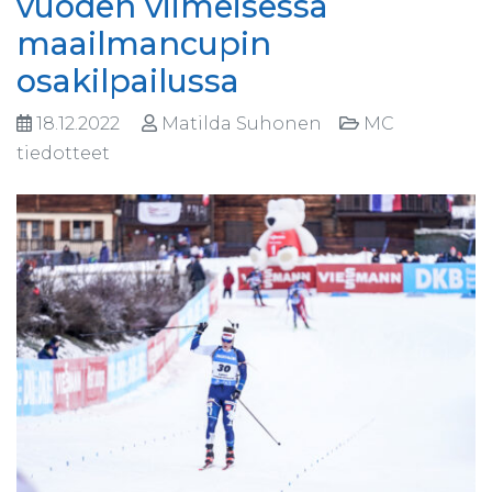
vuoden viimeisessä
maailmancupin
osakilpailussa
18.12.2022
Matilda Suhonen
MC
tiedotteet