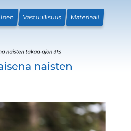
minen
Vastuullisuus
Materiaali
a naisten takaa-ajon 31:s
isena naisten