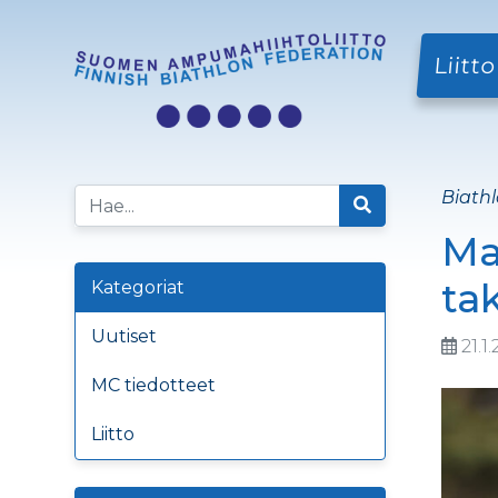
Liitto
Biathl
Ma
ta
Kategoriat
Uutiset
21.1
MC tiedotteet
Liitto