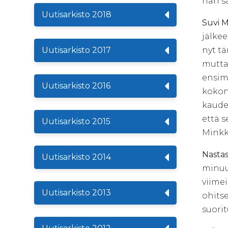
hän sa
Uutisarkisto 2018
Suvi 
jälkee
Uutisarkisto 2017
nyt tä
mutta 
ensimm
Uutisarkisto 2016
kokona
kaudel
että s
Uutisarkisto 2015
Minkk
Nasta
Uutisarkisto 2014
minuu
viime
Uutisarkisto 2013
ohits
suorit