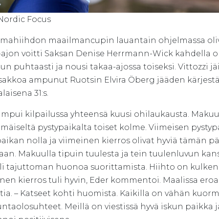
 Nordic Focus
ahiihdon maailmancupin lauantain ohjelmassa olivat
ajon voitti Saksan Denise Herrmann-Wick kahdella ohila
lun puhtaasti ja nousi takaa-ajossa toiseksi. Vittozzi jä
 sakkoa ampunut Ruotsin Elvira Öberg jääden kärjestä
aisena 31:s.
ampui kilpailussa yhteensä kuusi ohilaukausta. Makuup
mäiseltä pystypaikalta toiset kolme. Viimeisen pysty
aikan nolla ja viimeinen kierros olivat hyviä tämän pä
kaan. Makuulla tipuin tuulesta ja tein tuulenluvun k
li tajuttoman huonoa suorittamista. Hiihto on kulkenu
nen kierros tuli hyvin, Eder kommentoi. Maalissa eroa
tia. – Katseet kohti huomista. Kaikilla on vähän kuor
taolosuhteet. Meillä on viestissä hyvä iskun paikka 