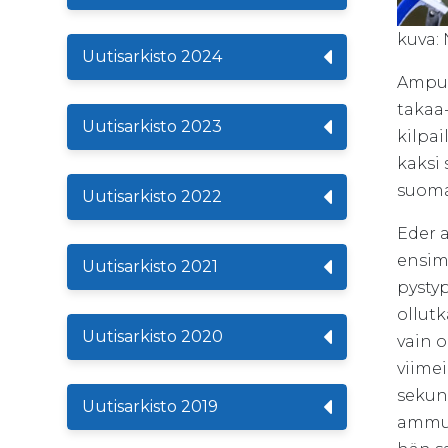
kuva:
Uutisarkisto 2024
Ampum
takaa-
Uutisarkisto 2023
kilpai
kaksi
suomal
Uutisarkisto 2022
Eder 
ensim
Uutisarkisto 2021
pystyp
ollut
Uutisarkisto 2020
vain o
viimei
sekun
Uutisarkisto 2019
ammun