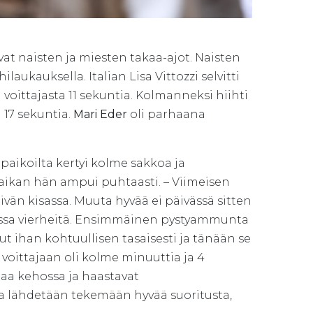
 naisten ja miesten takaa-ajot. Naisten
ukauksella. Italian Lisa Vittozzi selvitti
i voittajasta 11 sekuntia. Kolmanneksi hiihti
 17 sekuntia.
Mari Eder
oli parhaana
aikoilta kertyi kolme sakkoa ja
paikan hän ampui puhtaasti. – Viimeisen
ivän kisassa. Muuta hyvää ei päivässä sitten
anssa vierheitä. Ensimmäinen pystyammunta
t ihan kohtuullisen tasaisesti ja tänään se
 voittajaan oli kolme minuuttia ja 4
maa kehossa ja haastavat
ja lähdetään tekemään hyvää suoritusta,