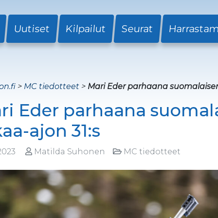
Uutiset
Kilpailut
Seurat
Harrasta
on.fi
>
MC tiedotteet
>
Mari Eder parhaana suomalaisen
ri Eder parhaana suomala
kaa-ajon 31:s
.2023
Matilda Suhonen
MC tiedotteet