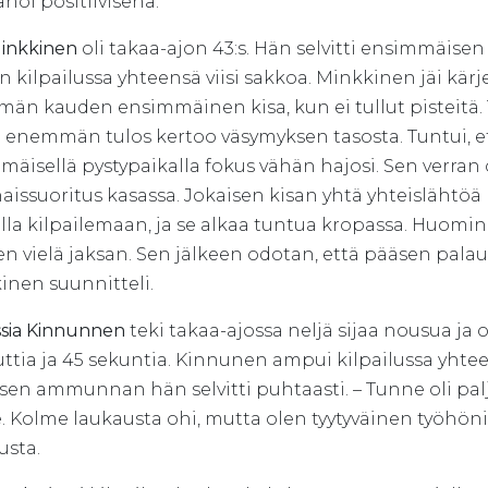
noi positiivisena.
Minkkinen
oli takaa-ajon 43:s. Hän selvitti ensimmäis
n kilpailussa yhteensä viisi sakkoa. Minkkinen jäi kärje
män kauden ensimmäinen kisa, kun ei tullut pisteitä. 
enemmän tulos kertoo väsymyksen tasosta. Tuntui, että
äisellä pystypaikalla fokus vähän hajosi. Sen verran
issuoritus kasassa. Jokaisen kisan yhtä yhteislähtöä
la kilpailemaan, ja se alkaa tuntua kropassa. Huominen
en vielä jaksan. Sen jälkeen odotan, että pääsen palau
inen suunnitteli.
ssia Kinnunnen
teki takaa-ajossa neljä sijaa nousua ja ol
ttia ja 45 sekuntia. Kinnunen ampui kilpailussa yht
isen ammunnan hän selvitti puhtaasti. – Tunne oli pa
e. Kolme laukausta ohi, mutta olen tyytyväinen työ
usta.