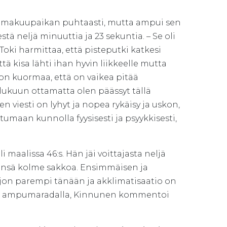
en makuupaikan puhtaasti, mutta ampui sen
stä neljä minuuttia ja 23 sekuntia. – Se oli
Toki harmittaa, että pisteputki katkesi
 kisa lähti ihan hyvin liikkeelle mutta
 on kuormaa, että on vaikea pitää
 lukuun ottamatta olen päässyt tällä
 viesti on lyhyt ja nopea rykäisy ja uskon,
tumaan kunnolla fyysisesti ja psyykkisesti,
i maalissa 46:s. Hän jäi voittajasta neljä
eensä kolme sakkoa. Ensimmäisen ja
ljon parempi tänään ja akklimatisaatio on
höni ampumaradalla, Kinnunen kommentoi