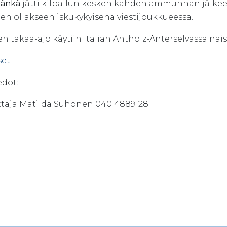
Jänkä
jätti kilpailun kesken kahden ammunnan jälkeen
len ollakseen iskukykyisenä viestijoukkueessa.
n takaa-ajo käytiin Italian Antholz-Anterselvassa nais
set
edot:
ttaja Matilda Suhonen 040 4889128