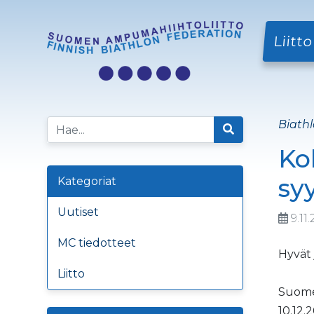
Liitto
Biathl
Ko
sy
Kategoriat
Uutiset
9.11
MC tiedotteet
Hyvät 
Liitto
Suomen
10.12.