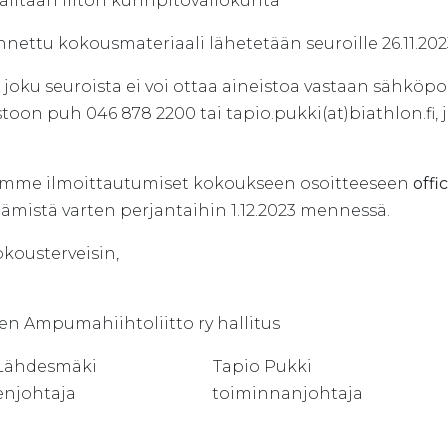
alitaan liiton kurinpitovaliokunta
nnettu kokousmateriaali lähetetään seuroille 26.11.2
 joku seuroista ei voi ottaa aineistoa vastaan sähköpos
toon puh 046 878 2200 tai tapio.pukki(at)biathlon.fi, j
mme ilmoittautumiset kokoukseen osoitteeseen
offi
tämistä varten perjantaihin 1.12.2023 mennessä.
kousterveisin,
n Ampumahiihtoliitto ry hallitus
le Lähdesmäki Tapio Pukki
eenjohtaja toiminnanjohtaja