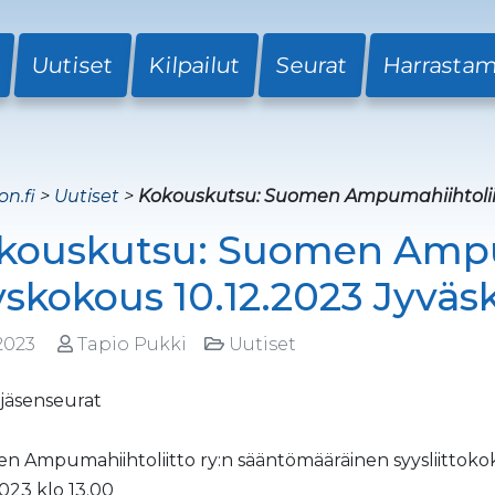
Uutiset
Kilpailut
Seurat
Harrasta
on.fi
>
Uutiset
>
Kokouskutsu: Suomen Ampumahiihtoliit
kouskutsu: Suomen Ampu
yskokous 10.12.2023 Jyväs
.2023
Tapio Pukki
Uutiset
jäsenseurat
 Ampumahiihtoliitto ry:n sääntömääräinen syysliittoko
2023 klo 13.00