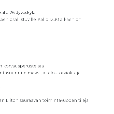
atu 26, Jyväskylä
n osallistuville. Kello 12.30 alkaen on
n korvausperusteista
tasuunnitelmaksi ja talousarvioksi ja
.
aan Liiton seuraavan toimintavuoden tilejä