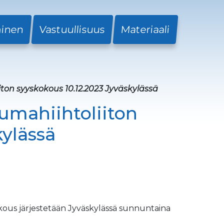
minen
Vastuullisuus
Materiaali
on syyskokous 10.12.2023 Jyväskylässä
mahiihtoliiton
kylässä
kous järjestetään Jyväskylässä sunnuntaina