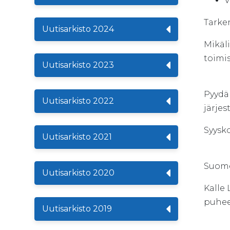
V
Tarke
Uutisarkisto 2024
Mikäli
toimis
Uutisarkisto 2023
Pyydä
Uutisarkisto 2022
järjes
Syysko
Uutisarkisto 2021
Suome
Uutisarkisto 2020
Kal
puh
Uutisarkisto 2019