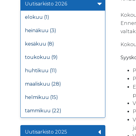
Uutisarkisto 2026
Kokou
elokuu (1)
Ennen 
heinäkuu (3)
valtak
kesäkuu (8)
Kokous
toukokuu (9)
Syysko
huhtikuu (11)
P
P
maaliskuu (28)
E
p
helmikuu (15)
V
tammikuu (22)
P
V
j
Uutisarkisto 2025