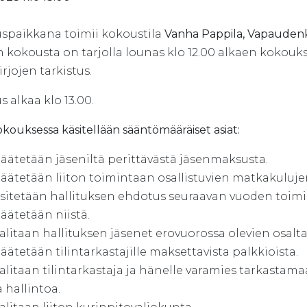
spaikkana toimii kokoustila
Vanha Pappila, Vapaudenk
kokousta on tarjolla lounas klo 12.00 alkaen kokouksee
irjojen tarkistus.
 alkaa klo 13.00.
kouksessa käsitellään sääntömääräiset asiat:
äätetään jäseniltä perittävästä jäsenmaksusta.
äätetään liiton toimintaan osallistuvien matkakuluje
sitetään hallituksen ehdotus seuraavan vuoden toimin
äätetään niistä.
alitaan hallituksen jäsenet erovuorossa olevien osalta
äätetään tilintarkastajille maksettavista palkkioista.
alitaan tilintarkastaja ja hänelle varamies tarkastam
a hallintoa.