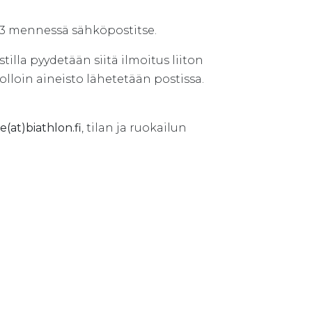
023 mennessä sähköpostitse.
tilla pyydetään siitä ilmoitus liiton
olloin aineisto lähetetään postissa.
ce(at)biathlon.fi
, tilan ja ruokailun