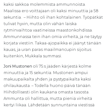
kaksi sakkoa molemmista ammunnoista.
Maalissa ero voittajaan oli kaksi minuuttia ja 58
sekuntia. – Hiihto oli ihan kohtalainen. Työpätkät
tulivat hyvin, mutta olin vähän laiska
rytminvaihtoa vaatineissa maastonkohdissa.
Ammunnassa tein ihan omia virheitä, ja ne täytyy
korjata viestiin. Takaa-ajopaikka ei jäänyt tänään
kauas, ja uran paras maailmancupin sijoitus
kuitenkin, Mukkala summasi.
Joni Mustonen
oli 75:s jääden kärjestä kolme
minuuttia ja 15 sekuntia. Mustonen ampui
makuupaikalta yhden ja pystypaikalta kaksi
ohilaukausta. – Todella huono päivä tänään.
Hiihdollisesti olin kaukana omasta tasosta.
Ammunta oli hallittua, mutta pieniä virheitä
kertyi liikaa. Lähdetään sunnuntaina viestissä