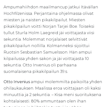
Ampumahiihdon maailmancup jatkui Itävällan
Hochfilzenissa. Perjantaina ohjelmassa olivat
miesten ja naisten pikakilpailut. Miesten
pikakilpailun voitti Norjan Tarjei Boe. Toiseksi
tullut Sturla Holm Laegreid jäi voittajasta viisi
sekuntia. Molemmat norjalaiset selvittivät
pikakilpailun nollilla. Kolmanneksi sijoittui
Ruotsin Sesbastian Samuelsson. Hän ampui
kilpailussa yhden sakon ja jäi voittajasta 10
sekuntia. Otto Invenius oli parhaana
suomalaisena pikakilpailun 39:s.
Otto Invenius
ampui molemmilta paikoilta yhden
ohilaukauksen. Maalissa eroa voittajaan oli kaksi
minuuttia ja 2 sekuntia. – Kisa meni suorituksena
kohtalaisesti. 80% ammuntaan olen ihan