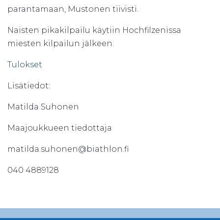
parantamaan, Mustonen tiivisti.
Naisten pikakilpailu käytiin Hochfilzenissa
miesten kilpailun jälkeen.
Tulokset
Lisätiedot:
Matilda Suhonen
Maajoukkueen tiedottaja
matilda.suhonen@biathlon.fi
040 4889128