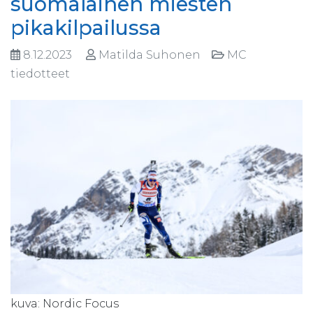
suomalainen miesten
pikakilpailussa
8.12.2023
Matilda Suhonen
MC
tiedotteet
kuva: Nordic Focus