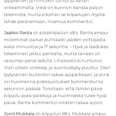
tyytyväinen ja hiihtokin tuntui jo vähän
virkeämmältä. Vielä on kunnon kanssa paljon
tekemistä, mutta eiköhän se kilpailujen myötä
lähde paranemaan, Invenius kommentoi.
Jaakko Ranta
oli pikakilpailun 48:s. Ranta ampui
molemmat paikat puhtaasti jääden voittajasta
kaksi minuuttia ja 17 sekuntia. – Hyvä ja laadukas
tekeminen jatkui penkalla, mutta tänään oli
vaisumpi päivä ladulla. Lihaksisto ei tuntunut
ihan olleen vireessä, ja suorituskyky puuttui. Olen
tyytyväinen kuitenkin takaa-ajopaikkaan, ja siinä
on huomenna pistesijoitukset kymmenkunta
sekunnin päässä. Toivotaan, että tämän päivä
kilpailu avasi paikkoja ja huomisesta tulee hyvä
päivä, Ranta kommentoi viitaten takaa-ajoon.
Jonni Mukkala
oli kilpailun 68:s. Mukkala ampui