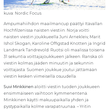
kuva: Nordic Focus
Ampumahiihdon maailmancup päättyi Itävallan
Hochfilzenissa naisten viestiin. Norja voitti
naisten viestin joukkueella Juni Arnekleiv, Marit
Ishol Skogan, Karoline Offigstad Knotten ja Ingrid
Landmark Tandrevold. Ruotsi oli maalissa toisena
31 sekuntia voittajajoukkueen jälkeen. Ranska oli
viestin kolmas jääden minuutin ja sekunnin
voittajasta. Suomen joukkue joutui jättämään
viestin kesken viimeisellä osuudella.
Suvi Minkkinen
aloitti viestin tuoden joukkueen
ensimmäiseen vaihtoon kymmenentenä.
Minkkinen käytti makuupaikalla yhden ja
pystypaikalla kolme varapatruunaa. – Yritin