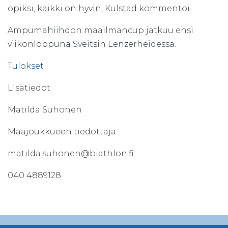
opiksi, kaikki on hyvin, Kulstad kommentoi.
Ampumahiihdon maailmancup jatkuu ensi
viikonloppuna Sveitsin Lenzerheidessa.
Tulokset
Lisätiedot:
Matilda Suhonen
Maajoukkueen tiedottaja
matilda.suhonen@biathlon.fi
040 4889128