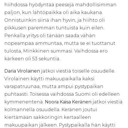
hiihdossa hyödyntää peesejä mahdollisimman
paljon, kun lähtöpaikka oli aika kaukana.
Onnistuinkin siinä ihan hyvin, ja hiihto oli
pikkusen paremman tuntuista kuin eilen.
Penkalla yritys oli tänään saada vähän
nopeampaa ammuntaa, mutta se ei tuottanut
tulosta, Minkkinen summasi. Vaihdossa ero
kärkeen oli 53 sekuntia.
Daria Virolainen
jatkoi viestiä toiselle osuudelle.
Virolainen käytti makuupaikalla kaksi
varapatruunaa, mutta ampui pystypaikan
puhtaasti. Toisessa vaihdossa Suomi oli edelleen
kymmenentenä.
Noora Kaisa Keränen
jatkoi viestiä
kolmannella osuudella. Keränen joutui
kiertämään sakkoringin kertaalleen
makuupaikan jälkeen. Pystypaikalla hän käytti