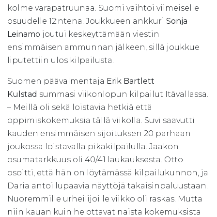
kolme varapatruunaa. Suomi vaihtoi viimeiselle
osuudelle 12:ntena. Joukkueen ankkuri
Sonja
Leinamo
joutui keskeyttämään viestin
ensimmäisen ammunnan jälkeen, sillä joukkue
liputettiin ulos kilpailusta.
Suomen päävalmentaja
Erik Bartlett
Kulstad
summasi viikonlopun kilpailut Itävallassa.
– Meillä oli sekä loistavia hetkiä että
oppimiskokemuksia tällä viikolla. Suvi saavutti
kauden ensimmäisen sijoituksen 20 parhaan
joukossa loistavalla pikakilpailulla. Jaakon
osumatarkkuus oli 40/41 laukauksesta. Otto
osoitti, että hän on löytämässä kilpailukunnon, ja
Daria antoi lupaavia näyttöjä takaisinpaluustaan.
Nuoremmille urheilijoille viikko oli raskas. Mutta
niin kauan kuin he ottavat näistä kokemuksista