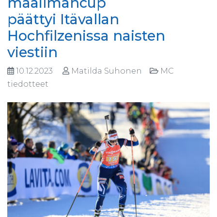
maailmancup
päättyi Itävallan
Hochfilzenissa naisten
viestiin
10.12.2023
Matilda Suhonen
MC
tiedotteet