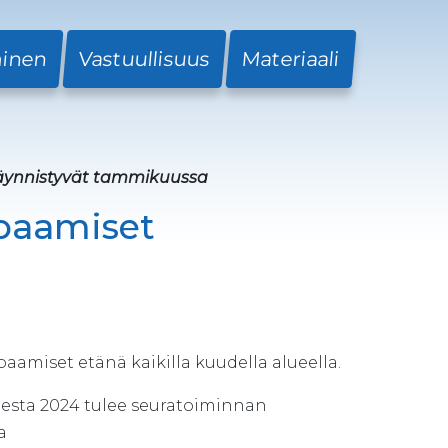
minen
Vastuullisuus
Materiaali
äynnistyvät tammikuussa
paamiset
amiset etänä kaikilla kuudella alueella.
esta 2024 tulee seuratoiminnan
a