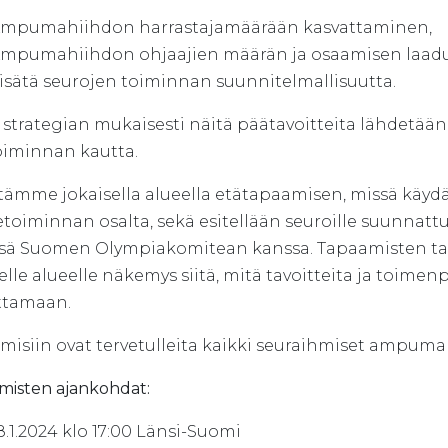
mpumahiihdon harrastajamäärään kasvattaminen,
mpumahiihdon ohjaajien määrän ja osaamisen laad
isätä seurojen toiminnan suunnitelmallisuutta.
n strategian mukaisesti näitä päätavoitteita lähdetää
oiminnan kautta.
stämme jokaisella alueella etätapaamisen, missä käydä
etoiminnan osalta, sekä esitellään seuroille suunnat
sä Suomen Olympiakomitean kanssa. Tapaamisten ta
elle alueelle näkemys siitä, mitä tavoitteita ja toimenp
ttamaan.
misiin ovat tervetulleita kaikki seuraihmiset ampuma
misten ajankohdat:
8.1.2024 klo 17:00 Länsi-Suomi