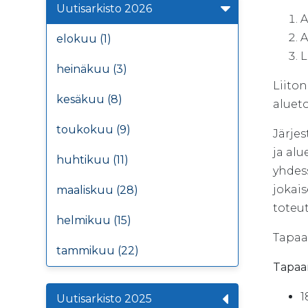
Uutisarkisto 2026
A
A
elokuu (1)
L
heinäkuu (3)
Liito
kesäkuu (8)
aluet
toukokuu (9)
Järje
ja alu
huhtikuu (11)
yhdes
jokais
maaliskuu (28)
toteu
helmikuu (15)
Tapaa
tammikuu (22)
Tapaa
1
Uutisarkisto 2025