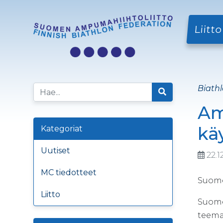
Liitto
Biathl
Am
kä
Kategoriat
Uutiset
22.1
MC tiedotteet
Suome
Liitto
Suome
teema