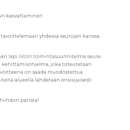
un kasvattaminen
n tavoittelemaan yhdessä seurojen kanssa
än läpi liiton toimintasuunnitelma seura-
tu kehittämisohjelma, joka toteutetaan
voitteena on saada muodostettua
iteitä alueella lähdetään ensisijaisesti
hiihdon parista!