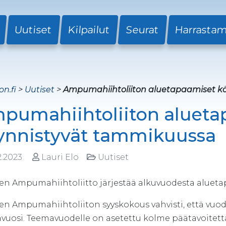
Uutiset
Kilpailut
Seurat
Harrasta
on.fi
>
Uutiset
>
Ampumahiihtoliiton aluetapaamiset k
pumahiihtoliiton alueta
ynnistyvät tammikuussa
2.2023
Lauri Elo
Uutiset
n Ampumahiihtoliitto järjestää alkuvuodesta aluetapa
n Ampumahiihtoliiton syyskokous vahvisti, että vuod
vuosi. Teemavuodelle on asetettu kolme päätavoitett