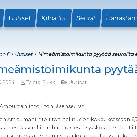
Uutiset
Kilpailut
Seurat
Harrasta
on.fi
>
Uutiset
>
Nimeämistoimikunta pyytää seuroilta e
meämistoimikunta pyytää 
0.2024
Tapio Pukki
Uutiset
 Ampumahiihtoliiton jäsenseurat
n Ampumahiihtoliiton hallitus on kokouksessaan 6
än esityksen liiton hallituksesta syyskokoukselle. Li
a tarkennetaan varsinaisessa kokouskutsussa, joka lä