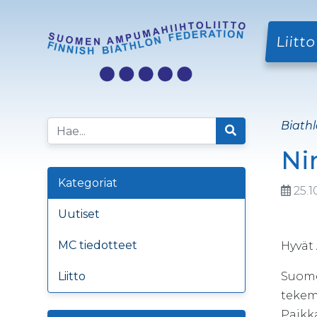
Liitto
Biathl
Ni
Kategoriat
25.1
Uutiset
MC tiedotteet
Hyvät
Liitto
Suome
tekemä
Paikk