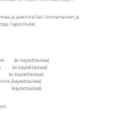
aa ja jäseninä Sari Jormanainen ja
aja Tapio Pukki.
ei käytettävissä)
i käytettävissä)
ytettävissä)
a (käytettävissä)
äytettävissä)
iemi
t