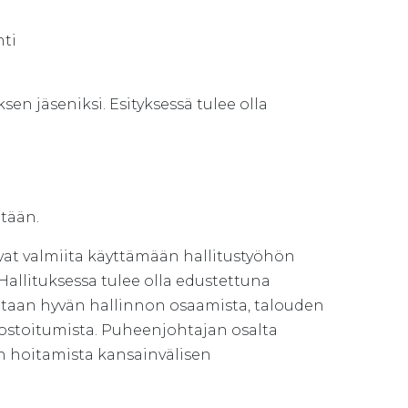
io
ti
en jäseniksi. Esityksessä tulee olla
etään.
vat valmiita käyttämään hallitustyöhön
allituksessa tulee olla edustettuna
etaan hyvän hallinnon osaamista, talouden
ostoitumista. Puheenjohtajan osalta
en hoitamista kansainvälisen