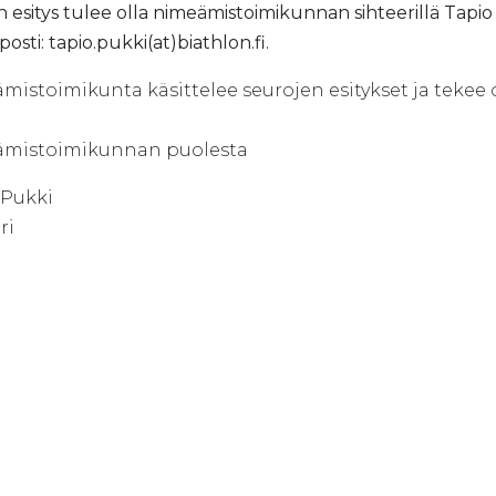
 esitys tulee olla nimeämistoimikunnan sihteerillä Tapio 
osti: tapio.pukki(at)biathlon.fi.
mistoimikunta käsittelee seurojen esitykset ja tekee 
mistoimikunnan puolesta
 Pukki
ri