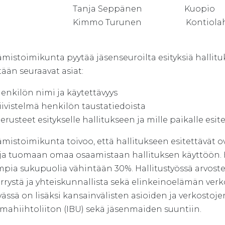
sen Tanja Seppänen Kuop
sen Kimmo Turunen Kontiolah
istoimikunta pyytää jäsenseuroilta esityksiä hallituks
ään seuraavat asiat:
enkilön nimi ja käytettävyys
iivistelmä henkilön taustatiedoista
erusteet esitykselle hallitukseen ja mille paikalle esit
mistoimikunta toivoo, että hallitukseen esitettävät o
 ja tuomaan omaa osaamistaan hallituksen käyttöön. H
pia sukupuolia vähintään 30%. Hallitustyössä arvost
rystä ja yhteiskunnallista sekä elinkeinoelämän verk
ässä on lisäksi kansainvälisten asioiden ja verkostoj
ahiihtoliiton (IBU) sekä jäsenmaiden suuntiin.