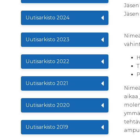
Jä
Jä
Uutisarkisto 2024
Nimeäm
Uutisarkisto 2023
vähint
H
Uutisarkisto 2022
T
P
Uutisarkisto 2021
Nimeä
aikaa
molem
Uutisarkisto 2020
ymmär
tehtäv
Uutisarkisto 2019
ampum