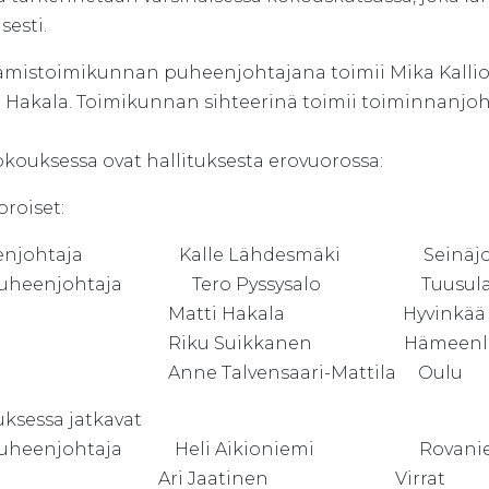
sesti.
mistoimikunnan puheenjohtajana toimii Mika Kalliom
 Hakala. Toimikunnan sihteerinä toimii toiminnanjoht
okouksessa ovat hallituksesta erovuorossa:
vuoroiset:
enjohtaja Kalle Lähdesmäki Seinäjoki (
puheenjohtaja Tero Pyssysalo Tuusula (e
en Matti Hakala Hyvinkää (ei kä
en Riku Suikkanen Hämeenlinn
en Anne Talvensaari-Mattila Oulu (k
uksessa jatkavat
puheenjohtaja Heli Aikioniemi Rovan
sen Ari Jaatinen Virra