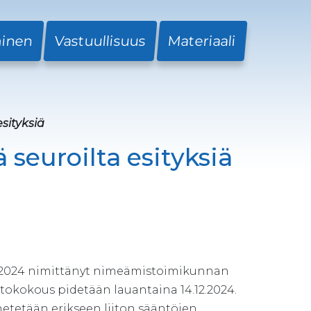
minen
Vastuullisuus
Materiaali
sityksiä
seuroilta esityksiä
/2024 nimittänyt nimeämistoimikunnan
ittokokous pidetään lauantaina 14.12.2024.
hetetään erikseen liiton sääntöjen