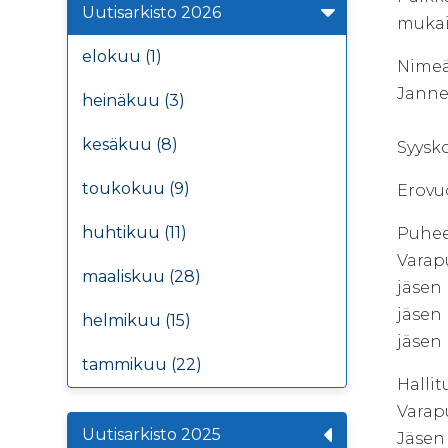
Uutisarkisto 2026
mukai
elokuu (1)
Nimeä
Janne
heinäkuu (3)
kesäkuu (8)
Syysk
toukokuu (9)
Ero
huhtikuu (11)
Puhe
Vara
maaliskuu (28)
jäs
jäs
helmikuu (15)
jäs
tammikuu (22)
Hallit
Vara
Uutisarkisto 2025
Jä