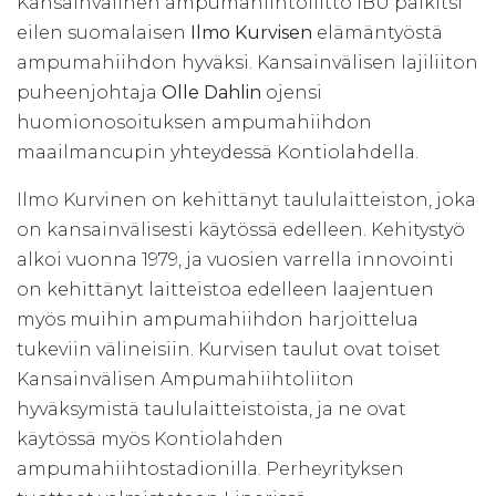
Kansainvälinen ampumahiihtoliitto IBU palkitsi
eilen suomalaisen
Ilmo Kurvisen
elämäntyöstä
ampumahiihdon hyväksi. Kansainvälisen lajiliiton
puheenjohtaja
Olle Dahlin
ojensi
huomionosoituksen ampumahiihdon
maailmancupin yhteydessä Kontiolahdella.
Ilmo Kurvinen on kehittänyt taululaitteiston, joka
on kansainvälisesti käytössä edelleen. Kehitystyö
alkoi vuonna 1979, ja vuosien varrella innovointi
on kehittänyt laitteistoa edelleen laajentuen
myös muihin ampumahiihdon harjoittelua
tukeviin välineisiin. Kurvisen taulut ovat toiset
Kansainvälisen Ampumahiihtoliiton
hyväksymistä taululaitteistoista, ja ne ovat
käytössä myös Kontiolahden
ampumahiihtostadionilla. Perheyrityksen