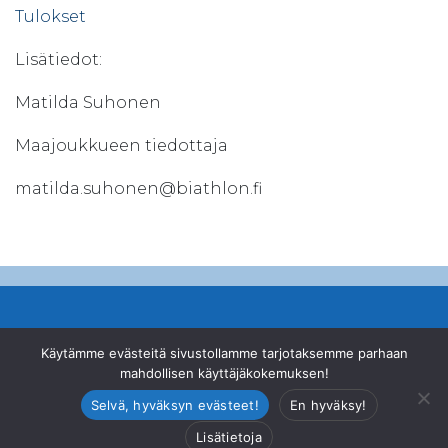
Tulokset
Lisätiedot:
Matilda Suhonen
Maajoukkueen tiedottaja
matilda.suhonen@biathlon.fi
© Suomen Ampumahiihtoliitto ry
Käytämme evästeitä sivustollamme tarjotaksemme parhaan
mahdollisen käyttäjäkokemuksen!
Valimotie 10, 00380 Helsinki
|
+358 46 878 2200
|
office@biathlon.fi
Selvä, hyväksyn evästeet!
En hyväksy!
Lisätietoja