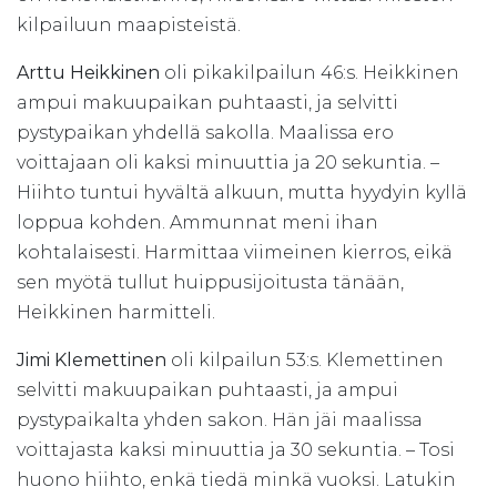
kilpailuun maapisteistä.
Arttu Heikkinen
oli pikakilpailun 46:s. Heikkinen
ampui makuupaikan puhtaasti, ja selvitti
pystypaikan yhdellä sakolla. Maalissa ero
voittajaan oli kaksi minuuttia ja 20 sekuntia. –
Hiihto tuntui hyvältä alkuun, mutta hyydyin kyllä
loppua kohden. Ammunnat meni ihan
kohtalaisesti. Harmittaa viimeinen kierros, eikä
sen myötä tullut huippusijoitusta tänään,
Heikkinen harmitteli.
Jimi Klemettinen
oli kilpailun 53:s. Klemettinen
selvitti makuupaikan puhtaasti, ja ampui
pystypaikalta yhden sakon. Hän jäi maalissa
voittajasta kaksi minuuttia ja 30 sekuntia. – Tosi
huono hiihto, enkä tiedä minkä vuoksi. Latukin