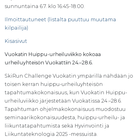
sunnuntaina 6.7. klo 16:45-18:00.
Ilmoittautuneet (listalta puuttuu muutama
kilpailija)
Kisasivut
Vuokatin Huippu-urheiluviikko kokoaa
urheiluyhteisön Vuokattiin 24.–28.6.
SkiRun Challenge Vuokatin ympärillä nähdään jo
toisen kerran huippu-urheiluyhteisön
tapahtumakokonaisuus, kun Vuokatin Huippu-
urheiluviikko järjestetään Vuokatissa 24.–28.6.
Tapahtuman ohjelmakokonaisuus muodostuu
seminaarikokonaisuudesta, huippu-urheilu- ja
liikuntatapahtumista sekä Hyvinvointi ja
Liikuntateknologia 2025 -messuista.