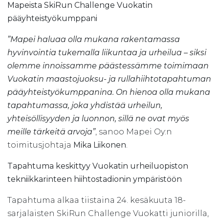
Mapeista SkiRun Challenge Vuokatin
pääyhteistyökumppani
”Mapei haluaa olla mukana rakentamassa
hyvinvointia tukemalla liikuntaa ja urheilua – siksi
olemme innoissamme päästessämme toimimaan
Vuokatin maastojuoksu- ja rullahiihtotapahtuman
pääyhteistyökumppanina. On hienoa olla mukana
tapahtumassa, joka yhdistää urheilun,
yhteisöllisyyden ja luonnon, sillä ne ovat myös
meille tärkeitä arvoja”
, sanoo Mapei Oy:n
toimitusjohtaja
Mika Liikonen
.
Tapahtuma keskittyy Vuokatin urheiluopiston
tekniikkarinteen hiihtostadionin ympäristöön
Tapahtuma alkaa tiistaina 24. kesäkuuta 18-
sarjalaisten SkiRun Challenge Vuokatti juniorilla,