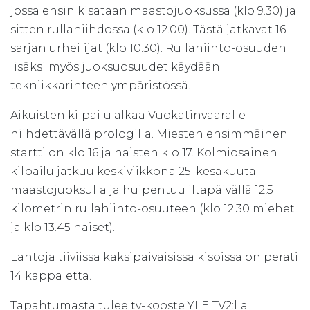
jossa ensin kisataan maastojuoksussa (klo 9.30) ja
sitten rullahiihdossa (klo 12.00). Tästä jatkavat 16-
sarjan urheilijat (klo 10.30). Rullahiihto-osuuden
lisäksi myös juoksuosuudet käydään
tekniikkarinteen ympäristössä.
Aikuisten kilpailu alkaa Vuokatinvaaralle
hiihdettävällä prologilla. Miesten ensimmäinen
startti on klo 16 ja naisten klo 17. Kolmiosainen
kilpailu jatkuu keskiviikkona 25. kesäkuuta
maastojuoksulla ja huipentuu iltapäivällä 12,5
kilometrin rullahiihto-osuuteen (klo 12.30 miehet
ja klo 13.45 naiset).
Lähtöjä tiiviissä kaksipäiväisissä kisoissa on peräti
14 kappaletta.
Tapahtumasta tulee tv-kooste YLE TV2:lla