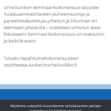
Urheiluviikon seminaarikokonaisuus tarjoilee
huippuammattilaisten puheenvuoroja ja
paneelikeskusteluja urheilun ja liikunnan eri
teemojen ympäriltä – nostetaan urheilun asiat
fokukseen! Seminaarikokonaisuus on maksuton
ja kaikille avoin.
Tutustu tapahtumakokonaisuuteen
osoitteessa
vuokatinurheiluviikko.fi
© Suomen Ampumahiihtoliitto ry
Käytämme evästeitä sivustollamme tarjotaksemme parhaan
mahdollisen käyttäjäkokemuksen!