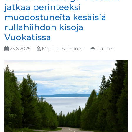
jatkaa perinteeksi
muodostuneita kesäisiä
rullahiihdon kisoja
Vuokatissa
23.6.2025
Matilda Suhonen
Uutiset