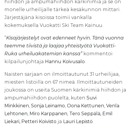
hiihdon ja ampumahiihdon kärkinimiä ja se on
monelle urheilijalle tärkeä kesäkunnon mittari.
Järjestäjänä kisoissa toimii vankalla
kokemuksella Vuokatti Ski Team Kainuu.
”
Kisajärjestelyt ovat edenneet hyvin. Tänä vuonna
teemme tiivistä ja laajaa yhteistyötä Vuokatti-
Ruka urheiluakatemian kanssa”
kommentoi
kilpailunjohtaja
Hannu Koivusalo
.
Naisten sarjaan on ilmoittautunut 31 urheilijaa,
miesten listoilla on 67 nimeä. Ilmoittautuneiden
joukossa on useita Suomen kärkinimiä hiihdon ja
ampumahiihdon puolelta, kuten
Suvi
Minkkinen
,
Sonja Leinamo
,
Oona Kettunen
,
Venla
Lehtonen
,
Miro Karppanen
,
Tero Seppälä, Emil
Liekari, Petteri Koivisto
ja
Lauri Lepistö
.