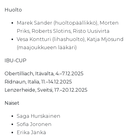
Huolto
Marek Sander (huoltopäällikkö), Morten
Priks, Roberts Slotins, Risto Uusivirta
Vesa Kontturi (lihashuolto), Katja Mjösund
(maajoukkueen lääkäri)
IBU-CUP
Obertilliach, Itävalta, 4.–7.12.2025
Ridnaun, Italia, 11.–14.12.2025
Lenzerheide, Sveitsi, 17.–20.12.2025
Naiset
Saga Hurskainen
Sofia Joronen
Erika Jänkä