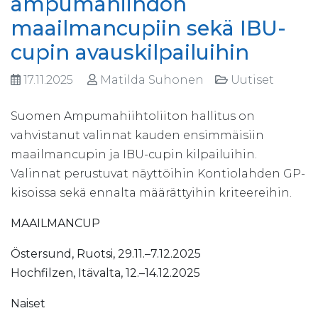
ampumahiihdon
maailmancupiin sekä IBU-
cupin avauskilpailuihin
17.11.2025
Matilda Suhonen
Uutiset
Suomen Ampumahiihtoliiton hallitus on
vahvistanut valinnat kauden ensimmäisiin
maailmancupin ja IBU-cupin kilpailuihin.
Valinnat perustuvat näyttöihin Kontiolahden GP-
kisoissa sekä ennalta määrättyihin kriteereihin.
MAAILMANCUP
Östersund, Ruotsi, 29.11.–7.12.2025
Hochfilzen, Itävalta, 12.–14.12.2025
Naiset