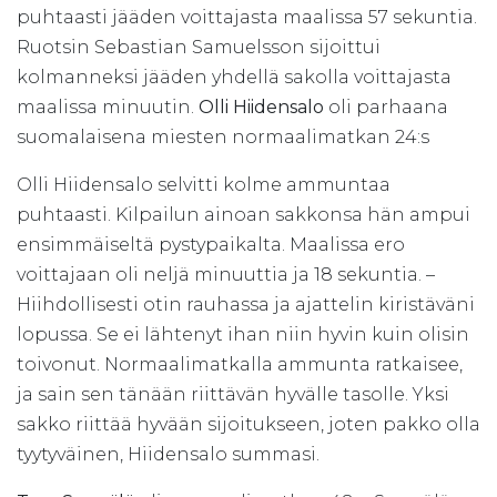
puhtaasti jääden voittajasta maalissa 57 sekuntia.
Ruotsin Sebastian Samuelsson sijoittui
kolmanneksi jääden yhdellä sakolla voittajasta
maalissa minuutin.
Olli Hiidensalo
oli parhaana
suomalaisena miesten normaalimatkan 24:s
Olli Hiidensalo selvitti kolme ammuntaa
puhtaasti. Kilpailun ainoan sakkonsa hän ampui
ensimmäiseltä pystypaikalta. Maalissa ero
voittajaan oli neljä minuuttia ja 18 sekuntia. –
Hiihdollisesti otin rauhassa ja ajattelin kiristäväni
lopussa. Se ei lähtenyt ihan niin hyvin kuin olisin
toivonut. Normaalimatkalla ammunta ratkaisee,
ja sain sen tänään riittävän hyvälle tasolle. Yksi
sakko riittää hyvään sijoitukseen, joten pakko olla
tyytyväinen, Hiidensalo summasi.