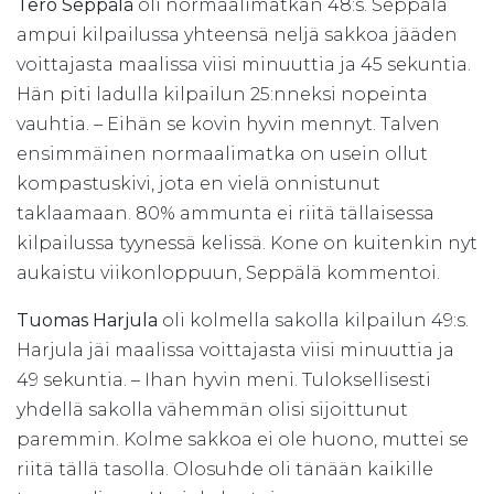
Tero Seppälä
oli normaalimatkan 48:s. Seppälä
ampui kilpailussa yhteensä neljä sakkoa jääden
voittajasta maalissa viisi minuuttia ja 45 sekuntia.
Hän piti ladulla kilpailun 25:nneksi nopeinta
vauhtia. – Eihän se kovin hyvin mennyt. Talven
ensimmäinen normaalimatka on usein ollut
kompastuskivi, jota en vielä onnistunut
taklaamaan. 80% ammunta ei riitä tällaisessa
kilpailussa tyynessä kelissä. Kone on kuitenkin nyt
aukaistu viikonloppuun, Seppälä kommentoi.
Tuomas Harjula
oli kolmella sakolla kilpailun 49:s.
Harjula jäi maalissa voittajasta viisi minuuttia ja
49 sekuntia. – Ihan hyvin meni. Tuloksellisesti
yhdellä sakolla vähemmän olisi sijoittunut
paremmin. Kolme sakkoa ei ole huono, muttei se
riitä tällä tasolla. Olosuhde oli tänään kaikille