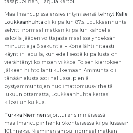
tasapuolinen, Harjula kertoi.
Maailmancupissa ensiesiintymisensä tehnyt
Kalle
Loukkaanhuhta
oli kilpailun 87:s. Loukkaanhuhta
selvitti normaalimatkan kilpailun kahdella
sakolla jääden voittajasta maalissa yhdeksän
minuuttia ja 8 sekuntia. – Kone lähti hitaasti
käyntiin ladulla, kun edellisestä kilpailusta on
vierähtänyt kolmisen viikkoa. Toisen kierroksen
jälkeen hiihto lähti kulkemaan. Ammunta oli
tänään alusta asti hallussa, pieniä
pystyammuntojen huolimattomuusvirheitä
lukuun ottamatta, Loukkaanhuhta kertasi
kilpailun kulkua.
Turkka Nieminen
sijoittui ensimmäisessä
maailmancupin henkilökohtaisessa kilpailussaan
101:nneksi. Nieminen ampui normaalimatkan