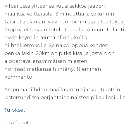
kilpailussa yhteensä kuusi sakkoa jääden
maalissa voittajasta 13 minuuttia ja sekunnin. –
Taisi olla elämäni yksi huonoimmista kilpailuista.
Kroppa ei tänään totellut ladulla. Ammunta lähti
hyvin käyntiin mutta olin tiukoilla
hiihtokierroksilla, Se näkyi loppua kohden
penkallakin. 20km on pitkä kisa, ja jostain on
aloitettava, ensimmäisen miesten
normaalimatkansa hiihtänyt Nieminen
kommentoi.
Ampumahiihdon maailmancup jatkuu Ruotsin
Östersundissa perjantaina naisten pikakilpailulla.
Tulokset
Lisätiedot: