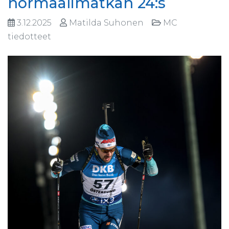
normaalimatkan 24:s
3.12.2025
Matilda Suhonen
MC
tiedotteet