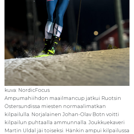
kuva: NordicFocus
Ampumahiihdon maailmancup jatkui Ruotsin
Östersundissa miesten normaalimatkan
kilpailulla. Norjalainen Johan-Olav Botn voitti
kilpailun puhtaalla ammunnalla. Joukkuekaveri
Martin Uldal jäi toiseksi. Hänkin ampui kilpailussa