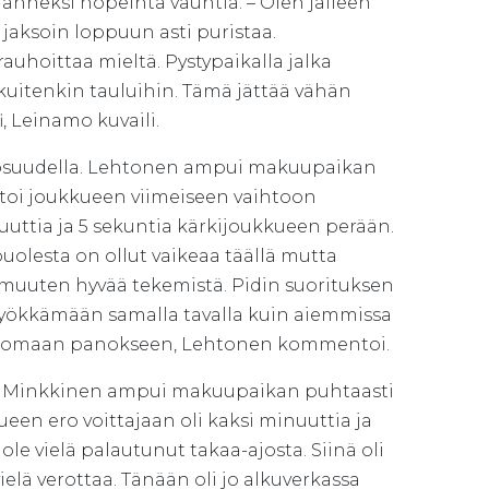
änneksi nopeinta vauhtia. – Olen jälleen
jaksoin loppuun asti puristaa.
uhoittaa mieltä. Pystypaikalla jalka
in kuitenkin tauluihin. Tämä jättää vähän
i, Leinamo kuvaili.
 osuudella. Lehtonen ampui makuupaikan
 toi joukkueen viimeiseen vaihtoon
uttia ja 5 sekuntia kärkijoukkueen perään.
uolesta on ollut vaikeaa täällä mutta
a muuten hyvää tekemistä. Pidin suorituksen
a hyökkämään samalla tavalla kuin aiemmissa
inen omaan panokseen, Lehtonen kommentoi.
. Minkkinen ampui makuupaikan puhtaasti
ueen ero voittajaan oli kaksi minuuttia ja
ole vielä palautunut takaa-ajosta. Siinä oli
lä verottaa. Tänään oli jo alkuverkassa