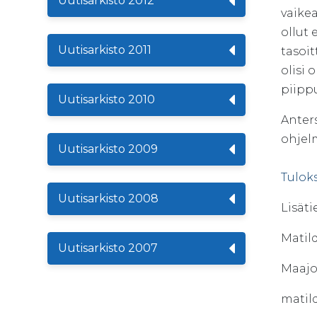
Uutisarkisto 2012
vaikea
ollut
Uutisarkisto 2011
tasoit
olisi 
piipp
Uutisarkisto 2010
Anters
ohjel
Uutisarkisto 2009
Tulok
Uutisarkisto 2008
Lisäti
Matil
Uutisarkisto 2007
Maajo
matil