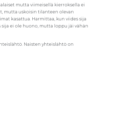
laiset mutta viimeisellä kierroksella ei
, mutta uskoisin tilanteen olevan
imat kasattua. Harmittaa, kun viides sija
äs sija ei ole huono, mutta loppu jäi vähän
hteislähtö. Naisten yhteislähtö on