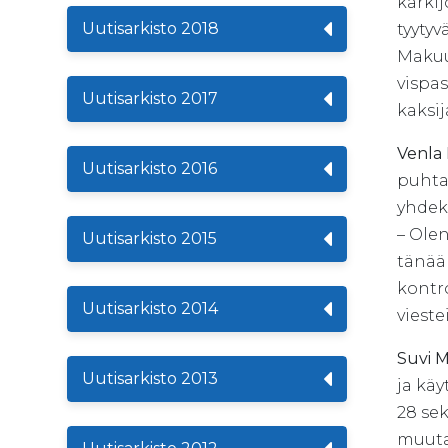
kärki
Uutisarkisto 2018
tyytyv
Makuu
vispas
Uutisarkisto 2017
kaksij
Venla
Uutisarkisto 2016
puhta
yhdek
– Ole
Uutisarkisto 2015
tänään
kontro
Uutisarkisto 2014
viest
Suvi 
Uutisarkisto 2013
ja käy
28 sek
muuta