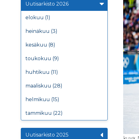
Uutisarkisto 2026
elokuu (1)
heinäkuu (3)
kesäkuu (8)
toukokuu (9)
huhtikuu (11)
maaliskuu (28)
helmikuu (15)
tammikuu (22)
Uutisarkisto 2025
kuva: