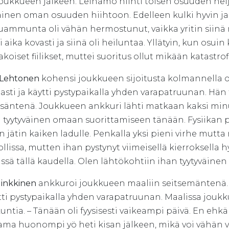
joukkueen jälkeen. Leinamo hiihti toisen osuuden nelj
äinen oman osuuden hiihtoon. Edelleen kulki hyvin ja 
ammunta oli vähän hermostunut, vaikka yritin siinä ra
i aika kovasti ja siinä oli heiluntaa. Yllätyin, kun osu
akoiset fiilikset, muttei suoritus ollut mikään katastrof
 Lehtonen
kohensi joukkueen sijoitusta kolmannella
asti ja käytti pystypaikalla yhden varapatruunan. Hän
säntenä. Joukkueen ankkuri lähti matkaan kaksi minu
n tyytyväinen omaan suorittamiseen tänään. Fysiikan p
 jätin kaiken ladulle. Penkalla yksi pieni virhe mutt
llissa, mutten ihan pystynyt viimeisellä kierroksell
eissä tällä kaudella. Olen lähtökohtiin ihan tyytyvä
Minkkinen
ankkuroi joukkueen maaliin seitsemäntenä
tti pystypaikalla yhden varapatruunan. Maalissa joukk
untia. – Tänään oli fyysisesti vaikeampi päivä. En ehkä 
ma huonompi yö heti kisan jälkeen, mikä voi vähän vie