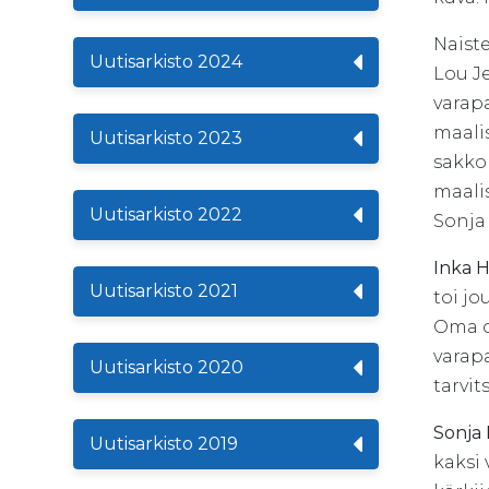
Naiste
Uutisarkisto 2024
Lou J
varapa
maalis
Uutisarkisto 2023
sakkok
maalis
Uutisarkisto 2022
Sonja
Inka 
Uutisarkisto 2021
toi j
Oma os
varapa
Uutisarkisto 2020
tarvit
Sonja
Uutisarkisto 2019
kaksi