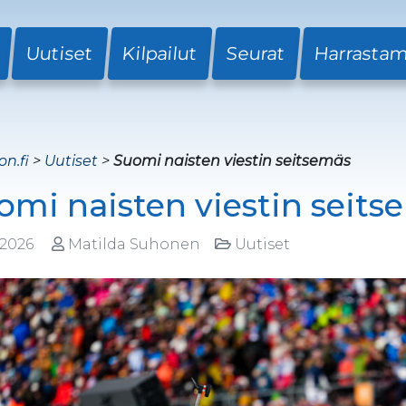
Uutiset
Kilpailut
Seurat
Harrasta
on.fi
>
Uutiset
>
Suomi naisten viestin seitsemäs
omi naisten viestin seits
.2026
Matilda Suhonen
Uutiset