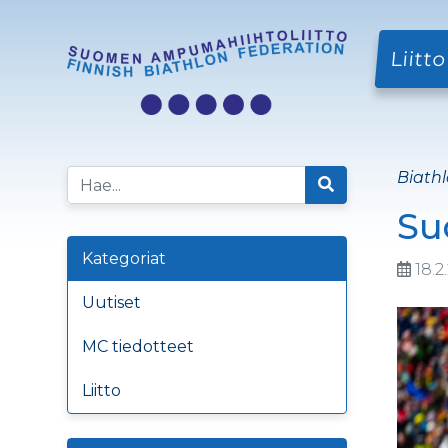
Liitto
Biathl
Su
Kategoriat
18.2
Uutiset
MC tiedotteet
Liitto