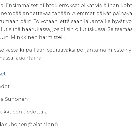
a. Ensimmäiset hiihtokierrokset olivat vielä ihan kohta
 enempää annettavaa tänään. Aiemmat päivät painavat
tumaan päin. Toivotaan, että saan lauantaille hyvät vo
ollut siinä haarukassa, jos olisin ollut iskussa. Seitsem
uun, Minkkinen harmitteli.
elvassa kilpaillaan seuraavaksi perjantaina miesten y
massa lauantaina.
set
edot:
da Suhonen
ukkueen tiedottaja
da.suhonen@biathlon.fi