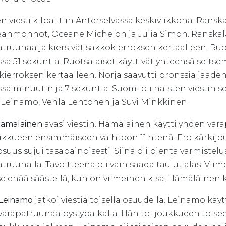
n viesti kilpailtiin Anterselvassa keskiviikkona. Ransk
eanmonnot, Oceane Michelon ja Julia Simon. Ranskalai
truunaa ja kiersivät sakkokierroksen kertaalleen. Ru
sa 51 sekuntia. Ruotsalaiset käyttivät yhteensä seits
ierroksen kertaalleen. Norja saavutti pronssia jääden
sa minuutin ja 7 sekuntia. Suomi oli naisten viestin 
 Leinamo, Venla Lehtonen ja Suvi Minkkinen.
Hämäläinen
avasi viestin. Hämäläinen käytti yhden 
oukkueen ensimmäiseen vaihtoon 11:ntenä. Ero kärkijou
uus sujui tasapainoisesti. Siinä oli pientä varmiste
truunalla. Tavoitteena oli vain saada taulut alas. Viime
se enää säästellä, kun on viimeinen kisa, Hämäläinen k
 Leinamo
jatkoi viestiä toisella osuudella. Leinamo kä
 varapatruunaa pystypaikalla. Hän toi joukkueen toise