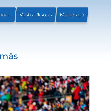
minen
Vastuullisuus
Materiaali
emäs