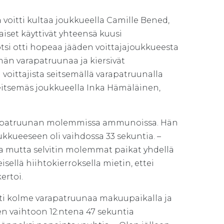
a voitti kultaa joukkueella Camille Bened,
set käyttivät yhteensä kuusi
otsi otti hopeaa jääden voittajajoukkueesta
emän varapatruunaa ja kiersivät
 voittajista seitsemällä varapatruunalla
seitsemäs joukkueella Inka Hämäläinen,
varapatruunan molemmissa ammunoissa. Hän
kkueeseen oli vaihdossa 33 sekuntia. –
lua mutta selvitin molemmat paikat yhdellä
isellä hiihtokierroksella mietin, ettei
ertoi.
ytti kolme varapatruunaa makuupaikalla ja
en vaihtoon 12:ntena 47 sekuntia