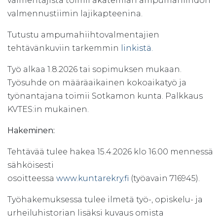
valmentajista toimii akatemian ampumahiihdon
valmennustiimin lajikapteenina.
Tutustu ampumahiihtovalmentajien
tehtävänkuviin tarkemmin
linkistä.
Työ alkaa 1.8.2026 tai sopimuksen mukaan.
Työsuhde on määräaikainen kokoaikatyö ja
työnantajana toimii Sotkamon kunta. Palkkaus
KVTES:in mukainen.
Hakeminen:
Tehtävää tulee hakea 15.4.2026 klo 16.00 mennessä
sähköisesti
osoitteessa
www.kuntarekry.fi
(työavain 716945).
Työhakemuksessa tulee ilmetä työ-, opiskelu- ja
urheiluhistorian lisäksi kuvaus omista