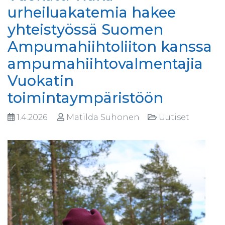
urheiluakatemia hakee
yhteistyössä Suomen
Ampumahiihtoliiton kanssa
ampumahiihtovalmentajia
Vuokatin
toimintaympäristöön
1.4.2026
Matilda Suhonen
Uutiset