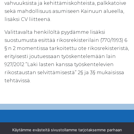
vahvuuksista ja kehittämiskohteista, palkkatoive
sekä mahdollisuus asumiseen Kainuun alueella,
lisäksi CV liitteenä.
Valittavalta henkilöltä pyydämme lisäksi
suostumusta esittää rikosrekisterilain (770/1993) 6
§:n 2 momentissa tarkoitettu ote rikosrekisteristä,
erityisesti joutuessaan työskentelemään lain
927/2012 ”Laki lasten kanssa työskentelevien
rikostaustan selvittämisestä” 2§ ja 3§ mukaisissa
tehtävissä.
© Suomen Ampumahiihtoliitto ry
Käytämme evästeitä sivustollamme tarjotaksemme parhaan