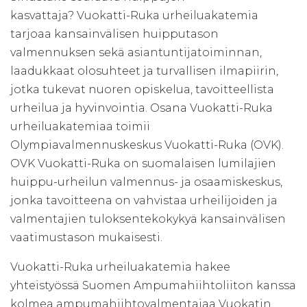
kasvattaja? Vuokatti-Ruka urheiluakatemia
tarjoaa kansainvälisen huipputason
valmennuksen sekä asiantuntijatoiminnan,
laadukkaat olosuhteet ja turvallisen ilmapiirin,
jotka tukevat nuoren opiskelua, tavoitteellista
urheilua ja hyvinvointia. Osana Vuokatti-Ruka
urheiluakatemiaa toimii
Olympiavalmennuskeskus Vuokatti-Ruka (OVK).
OVK Vuokatti-Ruka on suomalaisen lumilajien
huippu-urheilun valmennus- ja osaamiskeskus,
jonka tavoitteena on vahvistaa urheilijoiden ja
valmentajien tuloksentekokykyä kansainvälisen
vaatimustason mukaisesti.
Vuokatti-Ruka urheiluakatemia hakee
yhteistyössä Suomen Ampumahiihtoliiton kanssa
kolmea ampumahiihtovalmentajaa Vuokatin