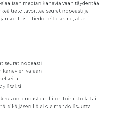
osiaalisen median kanavia vaan täydentää
keä tieto tavoittaa seurat nopeasti ja
kohtaisia tiedotteita seura-, alue- ja
at seurat nopeasti
n kanavien varaan
 selkeitä
dylliseksi
eus on ainoastaan liiton toimistolla tai
ä, eikä jäsenillä ei ole mahdollisuutta