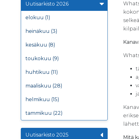
Whats
Uutisarkisto 2026
kokona
elokuu (1)
selke
kilpai
heinäkuu (3)
Kanav
kesäkuu (8)
Whats
toukokuu (9)
t
huhtikuu (11)
a
v
maaliskuu (28)
j
helmikuu (15)
Kanava
tammikuu (22)
erikse
lähett
Uutisarkisto 2025
Mitä k