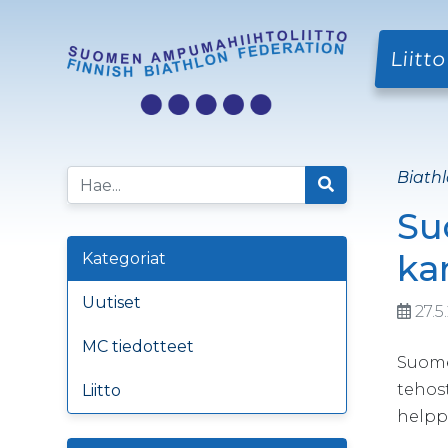
Liitto
Biathl
Su
ka
Kategoriat
Uutiset
27.5
MC tiedotteet
Suome
tehost
Liitto
helppo