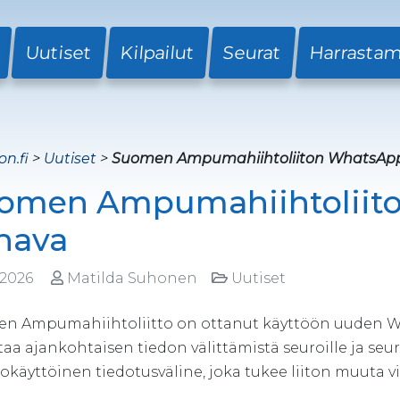
Uutiset
Kilpailut
Seurat
Harrasta
on.fi
>
Uutiset
>
Suomen Ampumahiihtoliiton WhatsAp
omen Ampumahiihtoliit
nava
.2026
Matilda Suhonen
Uutiset
n Ampumahiihtoliitto on ottanut käyttöön uuden W
aa ajankohtaisen tiedon välittämistä seuroille ja seu
käyttöinen tiedotusväline, joka tukee liiton muuta vi