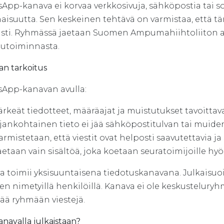
App-kanava ei korvaa verkkosivuja, sähköpostia tai s
isuutta. Sen keskeinen tehtävä on varmistaa, että tär
ästi. Ryhmässä jaetaan Suomen Ampumahiihtoliiton ajan
lutoiminnasta.
an tarkoitus
App-kanavan avulla:
ärkeät tiedotteet, määräajat ja muistutukset tavoittav
jankohtainen tieto ei jää sähköpostitulvan tai muide
armistetaan, että viestit ovat helposti saavutettavia ja
aetaan vain sisältöä, joka koetaan seuratoimijoille hyö
 toimii yksisuuntaisena tiedotuskanavana. Julkaisuoik
en nimetyillä henkilöillä. Kanava ei ole keskusteluryhm
ää ryhmään viestejä.
anavalla julkaistaan?