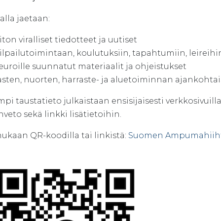
lla jaetaan:
iiton viralliset tiedotteet ja uutiset
ilpailutoimintaan, koulutuksiin, tapahtumiin, leireihin
euroille suunnatut materiaalit ja ohjeistukset
asten, nuorten, harraste- ja aluetoiminnan ajankohtai
pi taustatieto julkaistaan ensisijaisesti verkkosivuill
veto sekä linkki lisätietoihin.
mukaan QR-koodilla tai linkistä:
Suomen Ampumahiiht