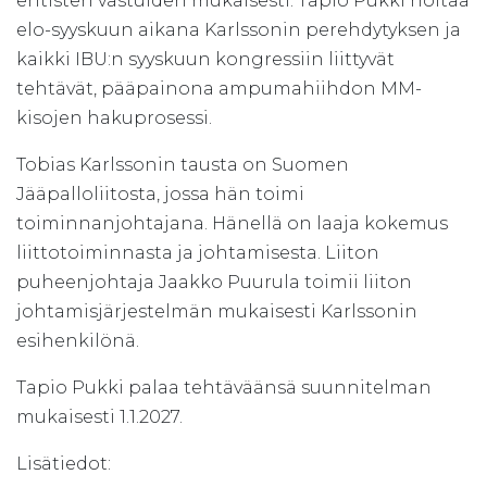
entisten vastuiden mukaisesti. Tapio Pukki hoitaa
elo-syyskuun aikana Karlssonin perehdytyksen ja
kaikki IBU:n syyskuun kongressiin liittyvät
tehtävät, pääpainona ampumahiihdon MM-
kisojen hakuprosessi.
Tobias Karlssonin tausta on Suomen
Jääpalloliitosta, jossa hän toimi
toiminnanjohtajana. Hänellä on laaja kokemus
liittotoiminnasta ja johtamisesta. Liiton
puheenjohtaja Jaakko Puurula toimii liiton
johtamisjärjestelmän mukaisesti Karlssonin
esihenkilönä.
Tapio Pukki palaa tehtäväänsä suunnitelman
mukaisesti 1.1.2027.
Lisätiedot: