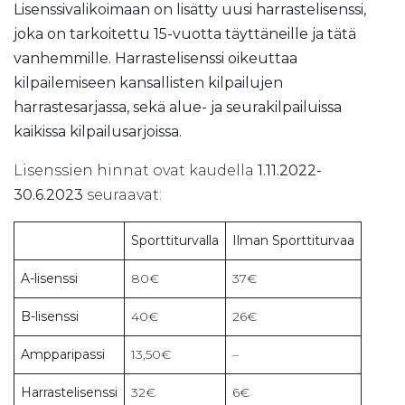
Lisenssivalikoimaan on lisätty uusi harrastelisenssi,
joka on tarkoitettu 15-vuotta täyttäneille ja tätä
vanhemmille. Harrastelisenssi oikeuttaa
kilpailemiseen kansallisten kilpailujen
harrastesarjassa, sekä alue- ja seurakilpailuissa
kaikissa kilpailusarjoissa.
Lisenssien hinnat ovat kaudella
1.11.2022-
30.6.2023
seuraavat:
Sporttiturvalla
Ilman Sporttiturvaa
A-lisenssi
80€
37€
B-lisenssi
40€
26€
Ampparipassi
13,50€
–
Harrastelisenssi
32€
6€