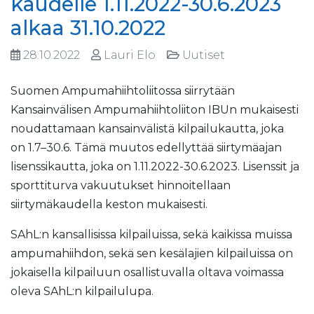
kaudelle 1.11.2022-30.6.2023
alkaa 31.10.2022
28.10.2022
Lauri Elo
Uutiset
Suomen Ampumahiihtoliitossa siirrytään
Kansainvälisen Ampumahiihtoliiton IBUn mukaisesti
noudattamaan kansainvälistä kilpailukautta, joka
on 1.7–30.6. Tämä muutos edellyttää siirtymäajan
lisenssikautta, joka on 1.11.2022-30.6.2023. Lisenssit ja
sporttiturva vakuutukset hinnoitellaan
siirtymäkaudella keston mukaisesti.
SAhL:n kansallisissa kilpailuissa, sekä kaikissa muissa
ampumahiihdon, sekä sen kesälajien kilpailuissa on
jokaisella kilpailuun osallistuvalla oltava voimassa
oleva SAhL:n kilpailulupa.