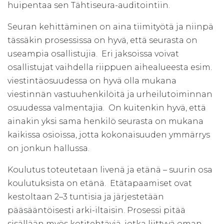
huipentaa sen Tähtiseura-auditointiin.
Seuran kehittäminen on aina tiimityötä ja niinpä
tässäkin prosessissa on hyvä, että seurasta on
useampia osallistujia. Eri jaksoissa voivat
osallistujat vaihdella riippuen aihealueesta esim.
viestintäosuudessa on hyvä olla mukana
viestinnän vastuuhenkilöitä ja urheilutoiminnan
osuudessa valmentajia. On kuitenkin hyvä, että
ainakin yksi sama henkilö seurasta on mukana
kaikissa osioissa, jotta kokonaisuuden ymmärrys
on jonkun hallussa.
Koulutus toteutetaan livenä ja etänä – suurin osa
koulutuksista on etänä. Etätapaamiset ovat
kestoltaan 2–3 tuntisia ja järjestetään
pääsääntöisesti arki-iltaisin. Prosessi pitää
sisällään myös kotitehtäviä, jotka liittyvä oman