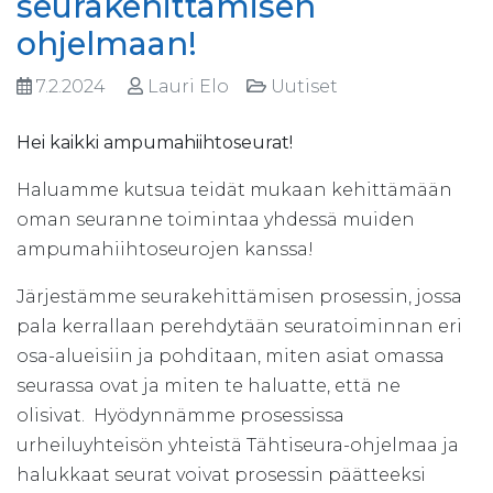
seurakehittämisen
ohjelmaan!
7.2.2024
Lauri Elo
Uutiset
Hei kaikki ampumahiihtoseurat!
Haluamme kutsua teidät mukaan kehittämään
oman seuranne toimintaa yhdessä muiden
ampumahiihtoseurojen kanssa!
Järjestämme seurakehittämisen prosessin, jossa
pala kerrallaan perehdytään seuratoiminnan eri
osa-alueisiin ja pohditaan, miten asiat omassa
seurassa ovat ja miten te haluatte, että ne
olisivat. Hyödynnämme prosessissa
urheiluyhteisön yhteistä Tähtiseura-ohjelmaa ja
halukkaat seurat voivat prosessin päätteeksi