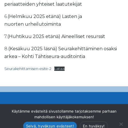
periaatteiden yhteiset laatutekijät
6.
(Helmikuu
2025 etänä) Lasten ja
nuorten
urheilutoiminta
7.
(Huhtikuu
2025 etänä) Aineelliset resurssit
8.
(Kesäkuu
2025 läsnä) Seurakehittäminen osaksi
arkea – Kohti Tähtiseura-auditointia
Seurakehittamisen-esite-2
Lataa
© Suomen Ampumahiihtoliitto ry
Käytämme evästeitä sivustollamme tarjotaksemme parhaan
mahdollisen käyttäjäkokemuksen!
Valimotie 10, 00380 Helsinki
|
+358 46 878 2200
|
office@biathlon.fi
Selvä, hyväksyn evästeet!
En hyväksy!