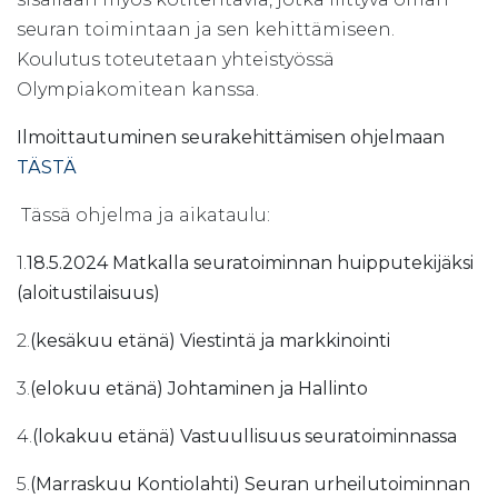
seuran toimintaan ja sen kehittämiseen.
Koulutus toteutetaan yhteistyössä
Olympiakomitean kanssa.
Ilmoittautuminen seurakehittämisen ohjelmaan
TÄSTÄ
Tässä ohjelma ja aikataulu:
1.
18.5.2024 Matkalla seuratoiminnan huipputekijäksi
(aloitustilaisuus)
2.
(kesäkuu etänä) Viestintä ja markkinointi
3.
(elokuu etänä) Johtaminen ja Hallinto
4.
(lokakuu etänä) Vastuullisuus seuratoiminnassa
5.
(Marraskuu Kontiolahti)
Seuran urheilutoiminnan