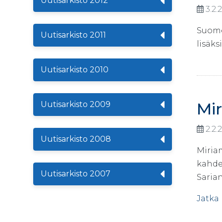
Uutisarkisto 2012
3.2.
Suome
Uutisarkisto 2011
lisäks
Uutisarkisto 2010
Mi
Uutisarkisto 2009
2.2.
Uutisarkisto 2008
Miriam
kahdek
Uutisarkisto 2007
Sarian
Jatka