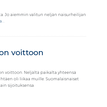
 Jo aiemmin valitun neljän naisurheilijan
ta…
on voittoon
on voittoon. Neljältä paikalta yhteensä
htäen oli liikaa muille. Suomalaisnaiset
ain sijoituksensa.