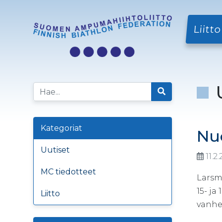
Liitto
Kategoriat
Nu
Uutiset
11.2
MC tiedotteet
Larsm
15- j
Liitto
vanhe