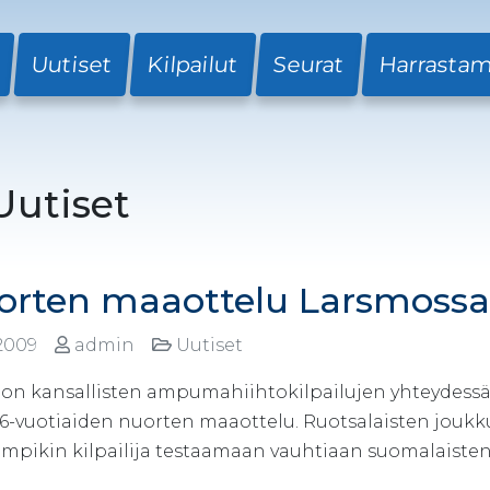
Uutiset
Kilpailut
Seurat
Harrasta
Uutiset
orten maaottelu Larsmossa
.2009
admin
Uutiset
on kansallisten ampumahiihtokilpailujen yhteydessä 
a 16-vuotiaiden nuorten maaottelu. Ruotsalaisten j
mpikin kilpailija testaamaan vauhtiaan suomalaisten