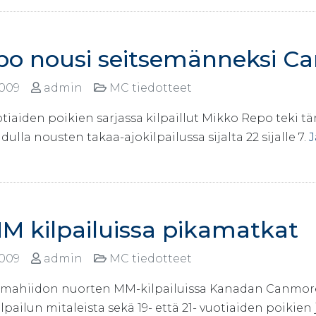
po nousi seitsemänneksi C
2009
admin
MC tiedotteet
uotiaiden poikien sarjassa kilpaillut Mikko Repo teki
adulla nousten takaa-ajokilpailussa sijalta 22 sijalle 7.
J
M kilpailuissa pikamatkat
2009
admin
MC tiedotteet
ahiidon nuorten MM-kilpailuissa Kanadan Canmoressa 
lpailun mitaleista sekä 19- että 21- vuotiaiden poikien j