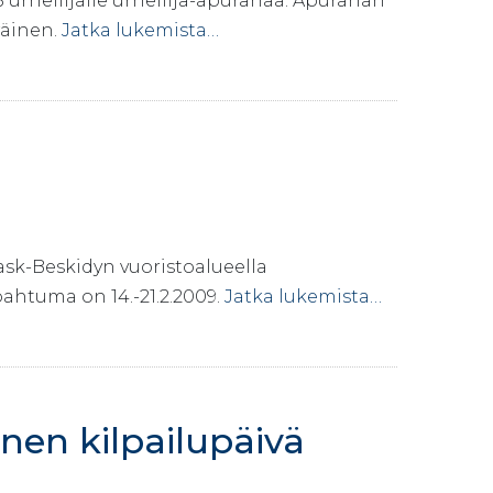
5 urheilijalle urheilija-apurahaa. Apurahan
räinen.
Jatka lukemista…
lask-Beskidyn vuoristoalueella
pahtuma on 14.-21.2.2009.
Jatka lukemista…
nen kilpailupäivä