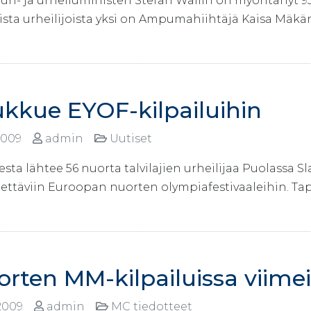
uri- ja urheiluministeri Stefan Wallin on myöntänyt 9
ista urheilijoista yksi on Ampumahiihtäjä Kaisa Mäkä
ukkue EYOF-kilpailuihin
2009
admin
Uutiset
ta lähtee 56 nuorta talvilajien urheilijaa Puolassa S
tettäviin Euroopan nuorten olympiafestivaaleihin. Ta
rten MM-kilpailuissa viimei
2009
admin
MC tiedotteet