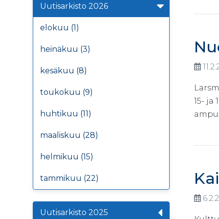
Uutisarkisto 2026
elokuu (1)
Nu
heinäkuu (3)
11.2
kesäkuu (8)
Larsm
toukokuu (9)
15- ja
huhtikuu (11)
ampum
maaliskuu (28)
helmikuu (15)
Kai
tammikuu (22)
6.2.
Uutisarkisto 2025