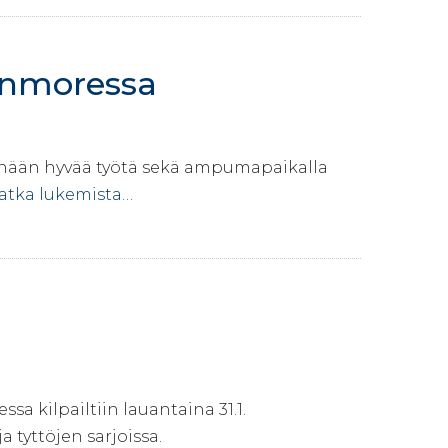
anmoressa
 tänään hyvää työtä sekä ampumapaikalla
atka lukemista…
kilpailtiin lauantaina 31.1.
a tyttöjen sarjoissa.