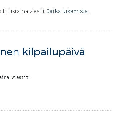
tiistaina viestit.
Jatka lukemista…
nen kilpailupäivä
aina viestit. 