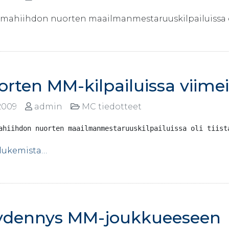
ahiihdon nuorten maailmanmestaruuskilpailuissa oli 
rten MM-kilpailuissa viimei
2009
admin
MC tiedotteet
ahiihdon nuorten maailmanmestaruuskilpailuissa oli tiist
 lukemista…
ydennys MM-joukkueeseen