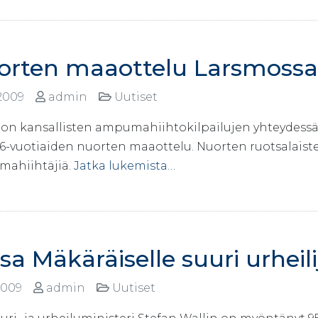
orten maaottelu Larsmossa
.2009
admin
Uutiset
on kansallisten ampumahiihtokilpailujen yhteydessä 
 16-vuotiaiden nuorten maaottelu. Nuorten ruotsalais
ahiihtäjiä.
Jatka lukemista…
sa Mäkäräiselle suuri urhei
2009
admin
Uutiset