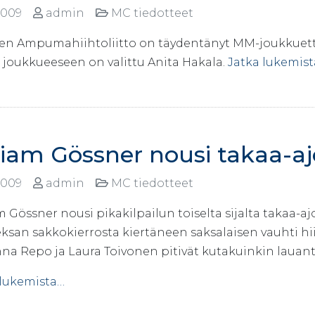
2009
admin
MC tiedotteet
n Ampumahiihtoliitto on täydentänyt MM-joukkuetta.
i joukkueeseen on valittu Anita Hakala.
Jatka lukemis
riam Gössner nousi takaa-aj
2009
admin
MC tiedotteet
 Gössner nousi pikakilpailun toiselta sijalta takaa-aj
san sakkokierrosta kiertäneen saksalaisen vauhti hii
na Repo ja Laura Toivonen pitivät kutakuinkin lauant
 lukemista…