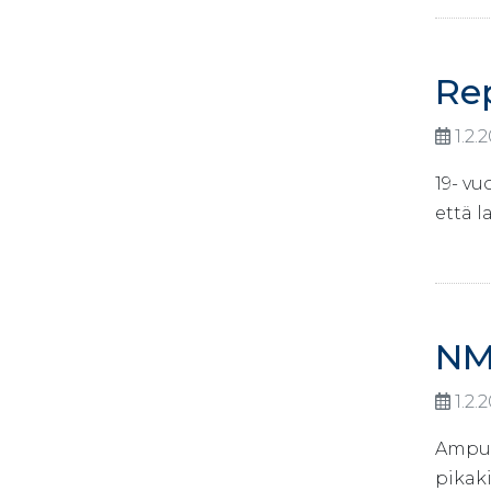
Re
1.2.
19- v
että l
NM
1.2.
Ampum
pikaki