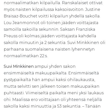
normaalimatkan kilpailulla. Ranskalaiset ottivat
myös naisten kilpailussa kaksoisvoiton. Justine
Braisaz-Bouchet voitti kilpailun yhdellä sakolla.
Lou Jeanmonnot oli toinen jääden voittajasta
samoilla sakoilla sekunnin. Saksan Franziska
Preuss oli kolmas jääden voittajasta kahdella
sakolla minuutin ja 2 sekuntia. Suvi Minkkinen oli
parhaana suomalaisena naisten lyhennetyn
normaalimatkan 22:s.
Suvi Minkkinen
ampui yhden sakon
ensimmäiseltä makuupaikalta. Ensimmäiseltä
pystypaikalta hän ampui kaksi ohilaukausta,
mutta selvitti sen jälkeen toisen makuupaikan
puhtaasti. Viimeiseltä paikalta meni yksi laukaus
ohi. Maalissa ero voittajaan oli yhteensä neljällä
sakolla kaksi minuuttia ja 53 sekuntia. – Tänään