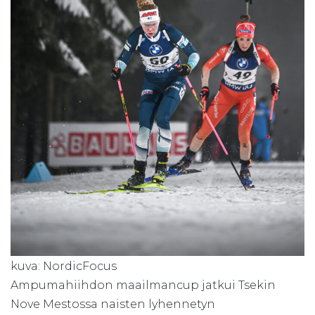
kuva: NordicFocus
Ampumahiihdon maailmancup jatkui Tsekin
Nove Mestossa naisten lyhennetyn