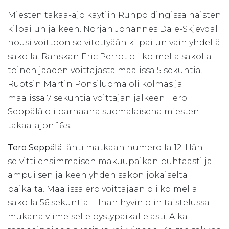
Miesten takaa-ajo käytiin Ruhpoldingissa naisten
kilpailun jälkeen. Norjan Johannes Dale-Skjevdal
nousi voittoon selvitettyään kilpailun vain yhdellä
sakolla. Ranskan Eric Perrot oli kolmella sakolla
toinen jääden voittajasta maalissa 5 sekuntia.
Ruotsin Martin Ponsiluoma oli kolmas ja
maalissa 7 sekuntia voittajan jälkeen. Tero
Seppälä oli parhaana suomalaisena miesten
takaa-ajon 16:s.
Tero Seppälä
lähti matkaan numerolla 12. Hän
selvitti ensimmäisen makuupaikan puhtaasti ja
ampui sen jälkeen yhden sakon jokaiselta
paikalta. Maalissa ero voittajaan oli kolmella
sakolla 56 sekuntia. – Ihan hyvin olin taistelussa
mukana viimeiselle pystypaikalle asti. Aika