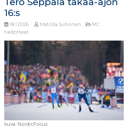
Tero Seppälä takaa-ajon
16:s
18.1.2026
Matilda Suhonen
MC
tiedotteet
kuva: NordicFocus