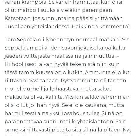
vähän kramppia. Se vähän harmittaa, kun olisi
ollut mahdollisuuksia vieläkin parempaan.
Katsotaan, jos sunnuntaina pääsisi yrittämään
uudelleen yhteislähdössä, Heikkinen kommentoi.
Tero Seppälä
oli lyhennetyn normaalimatkan 29:s.
Seppälä ampui yhden sakon jokaiselta paikalta
jääden voittajasta maalissa neljä minuuttia. –
Hiihdollisesti aivan hyvää tekemistä niin kuin
tässä tammikuussa on ollutkin. Ammunta ei ollut
riittävän hyvä tänään. Pystyammunta oli tänään
monelle urheilijalle haastava, mutta sakot
makuulta olivat kalliita. Yksikin sakko vähemmän
olisi ollut jo ihan hyvä. Se ei ole kaukana, mutta
harmillisesti aina yksi lipsahdus tulee. Siinä on
parannettavaa sunnuntaille yhteislähtöön. Sain
onneksi riittävästi pisteitä sitä silmällä pitäen. Nyt