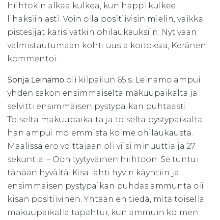
hiihtokin alkaa kulkea, kun happi kulkee
lihaksiin asti. Voin olla positiivisin mielin, vaikka
pistesijat karisivatkin ohilaukauksiin. Nyt vaan
valmistautumaan kohti uusia koitoksia, Keränen
kommentoi.
Sonja Leinamo
oli kilpailun 65:s. Leinamo ampui
yhden sakon ensimmäiseltä makuupaikalta ja
selvitti ensimmäisen pystypaikan puhtaasti.
Toiselta makuupaikalta ja toiselta pystypaikalta
hän ampui molemmista kolme ohilaukausta.
Maalissa ero voittajaan oli viisi minuuttia ja 27
sekuntia. – Oon tyytyväinen hiihtoon. Se tuntui
tänään hyvältä. Kisa lähti hyvin käyntiin ja
ensimmäisen pystypaikan puhdas ammunta oli
kisan positiivinen. Yhtään en tiedä, mitä toisella
makuupaikalla tapahtui, kun ammuin kolmen