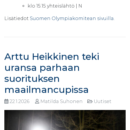
klo 15:15 yhteislähtö | N
Lisätiedot
Suomen Olympiakomitean sivuilla
.
Arttu Heikkinen teki
uransa parhaan
suorituksen
maailmancupissa
22.1.2026
Matilda Suhonen
Uutiset