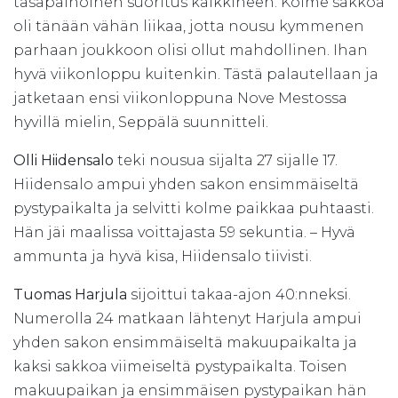
tasapainoinen suoritus kaikkineen. Kolme sakkoa
oli tänään vähän liikaa, jotta nousu kymmenen
parhaan joukkoon olisi ollut mahdollinen. Ihan
hyvä viikonloppu kuitenkin. Tästä palautellaan ja
jatketaan ensi viikonloppuna Nove Mestossa
hyvillä mielin, Seppälä suunnitteli.
Olli Hiidensalo
teki nousua sijalta 27 sijalle 17.
Hiidensalo ampui yhden sakon ensimmäiseltä
pystypaikalta ja selvitti kolme paikkaa puhtaasti.
Hän jäi maalissa voittajasta 59 sekuntia. – Hyvä
ammunta ja hyvä kisa, Hiidensalo tiivisti.
Tuomas Harjula
sijoittui takaa-ajon 40:nneksi.
Numerolla 24 matkaan lähtenyt Harjula ampui
yhden sakon ensimmäiseltä makuupaikalta ja
kaksi sakkoa viimeiseltä pystypaikalta. Toisen
makuupaikan ja ensimmäisen pystypaikan hän