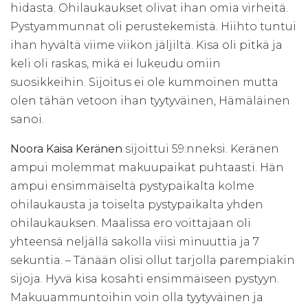
hidasta. Ohilaukaukset olivat ihan omia virheitä.
Pystyammunnat oli perustekemistä. Hiihto tuntui
ihan hyvältä viime viikon jäljiltä. Kisa oli pitkä ja
keli oli raskas, mikä ei lukeudu omiin
suosikkeihin. Sijoitus ei ole kummoinen mutta
olen tähän vetoon ihan tyytyväinen, Hämäläinen
sanoi.
Noora Kaisa Keränen
sijoittui 59:nneksi. Keränen
ampui molemmat makuupaikat puhtaasti. Hän
ampui ensimmäiseltä pystypaikalta kolme
ohilaukausta ja toiselta pystypaikalta yhden
ohilaukauksen. Maalissa ero voittajaan oli
yhteensä neljällä sakolla viisi minuuttia ja 7
sekuntia. – Tänään olisi ollut tarjolla parempiakin
sijoja. Hyvä kisa kosahti ensimmäiseen pystyyn.
Makuuammuntoihin voin olla tyytyväinen ja