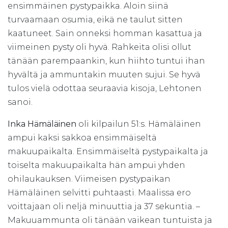
ensimmäinen pystypaikka. Aloin siinä
turvaamaan osumia, eikä ne taulut sitten
kaatuneet. Sain onneksi homman kasattua ja
viimeinen pysty oli hyvä. Rahkeita olisi ollut
tänään parempaankin, kun hiihto tuntui ihan
hyvältä ja ammuntakin muuten sujui. Se hyvä
tulos vielä odottaa seuraavia kisoja, Lehtonen
sanoi.
Inka Hämäläinen
oli kilpailun 51:s. Hämäläinen
ampui kaksi sakkoa ensimmäiseltä
makuupaikalta. Ensimmäiseltä pystypaikalta ja
toiselta makuupaikalta hän ampui yhden
ohilaukauksen. Viimeisen pystypaikan
Hämäläinen selvitti puhtaasti. Maalissa ero
voittajaan oli neljä minuuttia ja 37 sekuntia. –
Makuuammunta oli tänään vaikean tuntuista ja