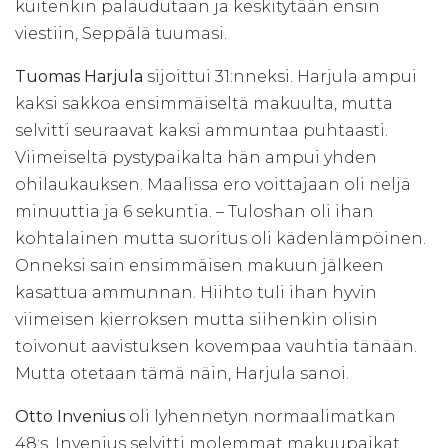
kuitenkin palaudutaan ja keskitytään ensin
viestiin, Seppälä tuumasi.
Tuomas Harjula
sijoittui 31:nneksi. Harjula ampui
kaksi sakkoa ensimmäiseltä makuulta, mutta
selvitti seuraavat kaksi ammuntaa puhtaasti.
Viimeiseltä pystypaikalta hän ampui yhden
ohilaukauksen. Maalissa ero voittajaan oli neljä
minuuttia ja 6 sekuntia. – Tuloshan oli ihan
kohtalainen mutta suoritus oli kädenlämpöinen.
Onneksi sain ensimmäisen makuun jälkeen
kasattua ammunnan. Hiihto tuli ihan hyvin
viimeisen kierroksen mutta siihenkin olisin
toivonut aavistuksen kovempaa vauhtia tänään.
Mutta otetaan tämä näin, Harjula sanoi.
Otto Invenius
oli lyhennetyn normaalimatkan
48:s. Invenius selvitti molemmat makuupaikat