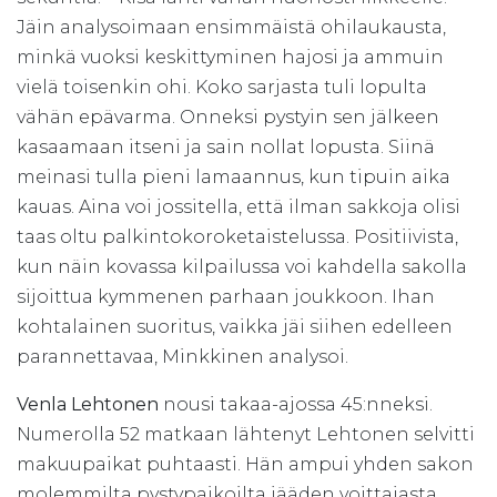
Jäin analysoimaan ensimmäistä ohilaukausta,
minkä vuoksi keskittyminen hajosi ja ammuin
vielä toisenkin ohi. Koko sarjasta tuli lopulta
vähän epävarma. Onneksi pystyin sen jälkeen
kasaamaan itseni ja sain nollat lopusta. Siinä
meinasi tulla pieni lamaannus, kun tipuin aika
kauas. Aina voi jossitella, että ilman sakkoja olisi
taas oltu palkintokoroketaistelussa. Positiivista,
kun näin kovassa kilpailussa voi kahdella sakolla
sijoittua kymmenen parhaan joukkoon. Ihan
kohtalainen suoritus, vaikka jäi siihen edelleen
parannettavaa, Minkkinen analysoi.
Venla Lehtonen
nousi takaa-ajossa 45:nneksi.
Numerolla 52 matkaan lähtenyt Lehtonen selvitti
makuupaikat puhtaasti. Hän ampui yhden sakon
molemmilta pystypaikoilta jääden voittajasta