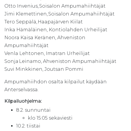
Otto Invenius, Soisalon Ampumahiihtäjät
Jimi Klemettinen, Soisalon Ampumahiihtäjät
Tero Seppälä, Haapajärven Kiilat
Inka Hämäläinen, Kontiolahden Urheilijat
Noora Kaisa Keränen, Ahveniston
Ampumahiihtäjät
Venla Lehtonen, Imatran Urheilijat
Sonja Leinamo, Ahveniston Ampumahiihtäjät
Suvi Minkkinen, Joutsan Pommi
Ampumahiihdon osalta kilpailut käydään
Anterselvassa.
Kilpailuohjelma:
8.2. sunnuntai
klo 15:05 sekaviesti
10.2. tiistai