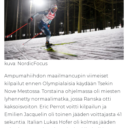
kuva: NordicFocus
Ampumahiihdon maailmancupin viimeiset
kilpailut ennen Olympialaisia käydään Tsekin
Nove Mestossa. Torstaina ohjelmassa oli miesten
lyhennetty normaalimatka, jossa Ranska otti
kaksoisvoiton. Eric Perrot voitti kilpailun ja
Emilien Jacquelin oli toinen jääden voittajasta 41
sekuntia. Italian Lukas Hofer oli kolmas jääden