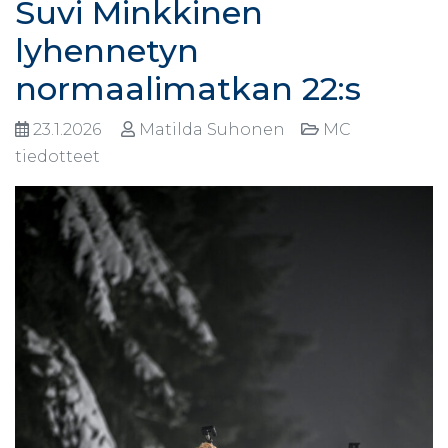
Suvi Minkkinen
lyhennetyn
normaalimatkan 22:s
23.1.2026
Matilda Suhonen
MC
tiedotteet