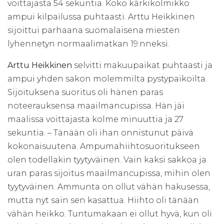
voittajasta 54 sekuntia. Koko kärkikolmikko
ampui kilpailussa puhtaasti. Arttu Heikkinen
sijoittui parhaana suomalaisena miesten
lyhennetyn normaalimatkan 19:nneksi.
Arttu Heikkinen
selvitti makuupaikat puhtaasti ja
ampui yhden sakon molemmilta pystypaikoilta.
Sijoituksena suoritus oli hänen paras
noteerauksensa maailmancupissa. Hän jäi
maalissa voittajasta kolme minuuttia ja 27
sekuntia. – Tänään oli ihan onnistunut päivä
kokonaisuutena. Ampumahiihtosuoritukseen
olen todellakin tyytyväinen. Vain kaksi sakkoa ja
uran paras sijoitus maailmancupissa, mihin olen
tyytyväinen. Ammunta on ollut vähän hakusessa,
mutta nyt sain sen kasattua. Hiihto oli tänään
vähän heikko. Tuntumakaan ei ollut hyvä, kun oli