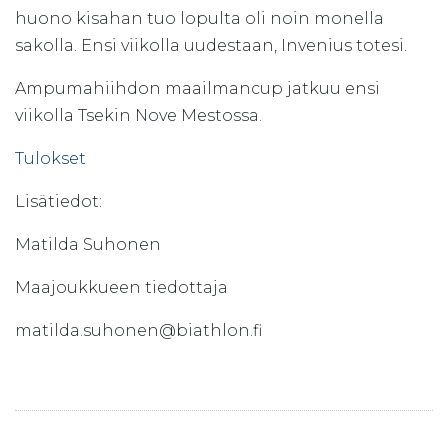
huono kisahan tuo lopulta oli noin monella
sakolla. Ensi viikolla uudestaan, Invenius totesi.
Ampumahiihdon maailmancup jatkuu ensi
viikolla Tsekin Nove Mestossa.
Tulokset
Lisätiedot:
Matilda Suhonen
Maajoukkueen tiedottaja
matilda.suhonen@biathlon.fi