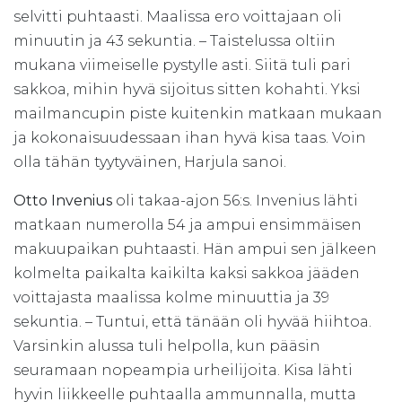
selvitti puhtaasti. Maalissa ero voittajaan oli
minuutin ja 43 sekuntia. – Taistelussa oltiin
mukana viimeiselle pystylle asti. Siitä tuli pari
sakkoa, mihin hyvä sijoitus sitten kohahti. Yksi
mailmancupin piste kuitenkin matkaan mukaan
ja kokonaisuudessaan ihan hyvä kisa taas. Voin
olla tähän tyytyväinen, Harjula sanoi.
Otto Invenius
oli takaa-ajon 56:s. Invenius lähti
matkaan numerolla 54 ja ampui ensimmäisen
makuupaikan puhtaasti. Hän ampui sen jälkeen
kolmelta paikalta kaikilta kaksi sakkoa jääden
voittajasta maalissa kolme minuuttia ja 39
sekuntia. – Tuntui, että tänään oli hyvää hiihtoa.
Varsinkin alussa tuli helpolla, kun pääsin
seuramaan nopeampia urheilijoita. Kisa lähti
hyvin liikkeelle puhtaalla ammunnalla, mutta