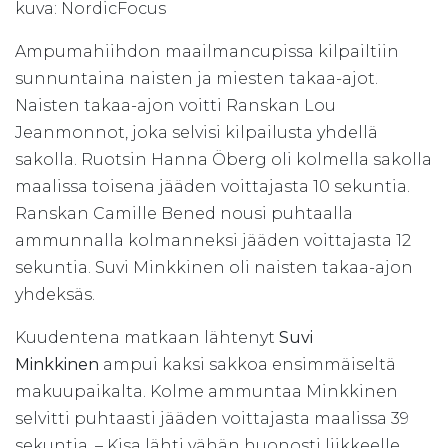
kuva: NordicFocus
Ampumahiihdon maailmancupissa kilpailtiin
sunnuntaina naisten ja miesten takaa-ajot.
Naisten takaa-ajon voitti Ranskan Lou
Jeanmonnot, joka selvisi kilpailusta yhdellä
sakolla. Ruotsin Hanna Öberg oli kolmella sakolla
maalissa toisena jääden voittajasta 10 sekuntia.
Ranskan Camille Bened nousi puhtaalla
ammunnalla kolmanneksi jääden voittajasta 12
sekuntia. Suvi Minkkinen oli naisten takaa-ajon
yhdeksäs.
Kuudentena matkaan lähtenyt
Suvi
Minkkinen
ampui kaksi sakkoa ensimmäiseltä
makuupaikalta. Kolme ammuntaa Minkkinen
selvitti puhtaasti jääden voittajasta maalissa 39
sekuntia. – Kisa lähti vähän huonosti liikkeelle.