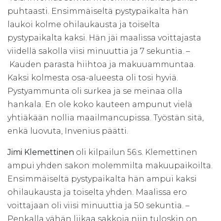
puhtaasti. Ensimmäiseltä pystypaikalta hän
laukoi kolme ohilaukausta ja toiselta
pystypaikalta kaksi. Hän jäi maalissa voittajasta
viidellä sakolla viisi minuuttia ja 7 sekuntia. –
Kauden parasta hiihtoa ja makuuammuntaa.
Kaksi kolmesta osa-alueesta oli tosi hyviä.
Pystyammunta oli surkea ja se meinaa olla
hankala. En ole koko kauteen ampunut vielä
yhtiäkään nollia maailmancupissa. Työstän sitä,
enkä luovuta, Invenius päätti.
Jimi Klemettinen
oli kilpailun 56:s. Klemettinen
ampui yhden sakon molemmilta makuupaikoilta.
Ensimmäiseltä pystypaikalta hän ampui kaksi
ohilaukausta ja toiselta yhden. Maalissa ero
voittajaan oli viisi minuuttia ja 50 sekuntia. –
Penkalla vähän liikaa sakkoja niin tuloskin on