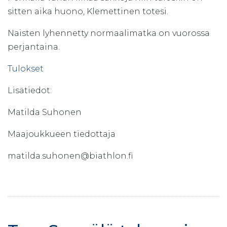
sitten aika huono, Klemettinen totesi.
Naisten lyhennetty normaalimatka on vuorossa
perjantaina.
Tulokset
Lisätiedot:
Matilda Suhonen
Maajoukkueen tiedottaja
matilda.suhonen@biathlon.fi