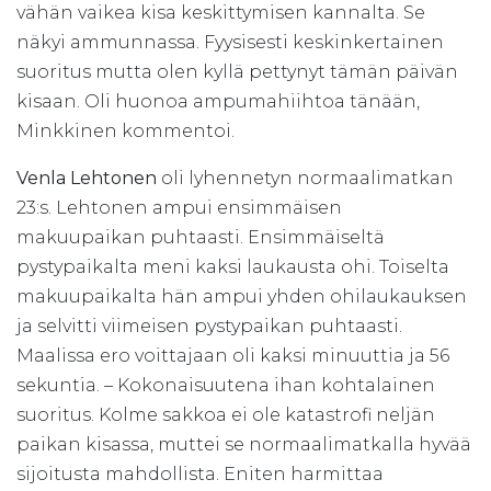
vähän vaikea kisa keskittymisen kannalta. Se
näkyi ammunnassa. Fyysisesti keskinkertainen
suoritus mutta olen kyllä pettynyt tämän päivän
kisaan. Oli huonoa ampumahiihtoa tänään,
Minkkinen kommentoi.
Venla Lehtonen
oli lyhennetyn normaalimatkan
23:s. Lehtonen ampui ensimmäisen
makuupaikan puhtaasti. Ensimmäiseltä
pystypaikalta meni kaksi laukausta ohi. Toiselta
makuupaikalta hän ampui yhden ohilaukauksen
ja selvitti viimeisen pystypaikan puhtaasti.
Maalissa ero voittajaan oli kaksi minuuttia ja 56
sekuntia. – Kokonaisuutena ihan kohtalainen
suoritus. Kolme sakkoa ei ole katastrofi neljän
paikan kisassa, muttei se normaalimatkalla hyvää
sijoitusta mahdollista. Eniten harmittaa