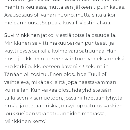
mentiin keulassa, mutta sen jälkeen tipuin kauas.
Avausosuus oli vähän huono, mutta siitä alkoi
meidän nousu, Seppälä kuvaili viestin alkua.
Suvi Minkkinen
jatkoi viestiä toisella osuudella.
Minkkinen selvitti makuupaikan puhtaasti ja
käytti pystypaikalla kolme varapatruunaa. Hän
nosti joukkueen toiseen vaihtoon yhdeksänneksi.
Ero kärkijoukkueeseen kaveni 43 sekuntiin. –
Tänään oli tosi tuulinen olosuhde. Tuuli oli
vaihteleva, mikä teki siitä jopa haastavamman
kuin eilen. Kun vaikea olosuhde yhdistetään
tällaiseen kisamuotoon, jossa hiihdetään lyhyttä
rinkiä ja otetaan riskiä, näkyi lopputulos kakkien
joukkueiden varapatruunoiden määrässä,
Minkkinen kertoi.