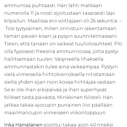
ammuntaa puhtaasti. Hän lähti matkaan
numerolla 11 ja nosti sijoitustaan tasaisesti läpi
kilpailun. Maalissa ero voittajaan oli 26 sekuntia. –
Tosi tyytyväinen, miten onnistuin rakentamaan
tämän päivän kisan ja pysyin suunnitelmassani.
Tiesin, että tänään on vaikeat tuuliolosuhteet. Piti
olla fyysisesti freesinä ammunnoissa, jotta pystyi
hallitsemaan tuulen. Väsyneellä lihaksella
ammunnastakin tulee aina vaikeampaa. Pystyin
vielä viimeisellä hiihtokierroksella nitistämään
sieltä yhden sijan noin kovaa hiihtäjää vastaan.
Se ei ole ihan arkipäivää ja ihan superhyvät
fiilikset tästä päivästä, Minkkinen fiilisteli. Hän
jatkaa takaa-ajocupin punainen liivi päällään
maailmancupin viimeiseen viikonloppuun.
Inka Hämäläinen
sijoittui takaa-ajon 40:nneksi.