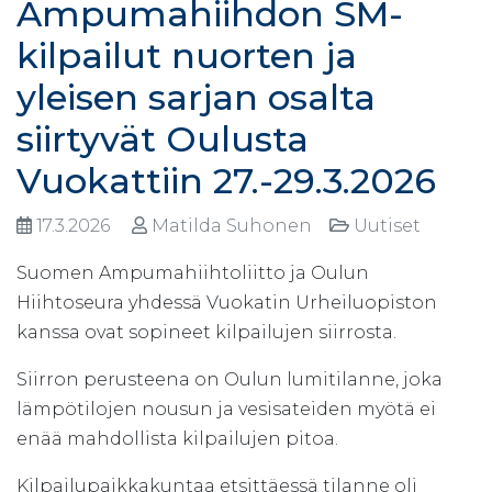
Ampumahiihdon SM-
kilpailut nuorten ja
yleisen sarjan osalta
siirtyvät Oulusta
Vuokattiin 27.-29.3.2026
17.3.2026
Matilda Suhonen
Uutiset
Suomen Ampumahiihtoliitto ja Oulun
Hiihtoseura yhdessä Vuokatin Urheiluopiston
kanssa ovat sopineet kilpailujen siirrosta.
Siirron perusteena on Oulun lumitilanne, joka
lämpötilojen nousun ja vesisateiden myötä ei
enää mahdollista kilpailujen pitoa.
Kilpailupaikkakuntaa etsittäessä tilanne oli