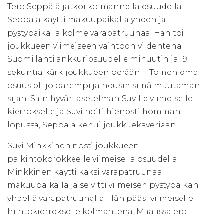
Tero Seppälä jatkoi kolmannella osuudella.
Seppälä käytti makuupaikalla yhden ja
pystypaikalla kolme varapatruunaa. Hän toi
joukkueen viimeiseen vaihtoon viidentenä.
Suomi lähti ankkuriosuudelle minuutin ja 19
sekuntia kärkijoukkueen perään. – Toinen oma
osuus oli jo parempi ja nousin siinä muutaman
sijan. Sain hyvän asetelman Suville viimeiselle
kierrokselle ja Suvi hoiti hienosti homman
lopussa, Seppälä kehui joukkuekaveriaan.
Suvi Minkkinen nosti joukkueen
palkintokorokkeelle viimeisellä osuudella.
Minkkinen käytti kaksi varapatruunaa
makuupaikalla ja selvitti viimeisen pystypaikan
yhdellä varapatruunalla. Hän pääsi viimeiselle
hiihtokierrokselle kolmantena. Maalissa ero