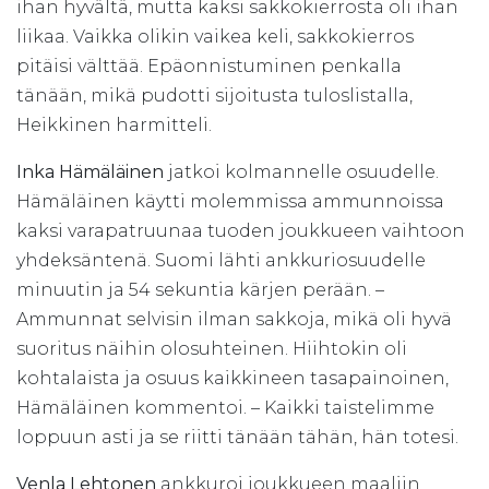
ihan hyvältä, mutta kaksi sakkokierrosta oli ihan
liikaa. Vaikka olikin vaikea keli, sakkokierros
pitäisi välttää. Epäonnistuminen penkalla
tänään, mikä pudotti sijoitusta tuloslistalla,
Heikkinen harmitteli.
Inka Hämäläinen
jatkoi kolmannelle osuudelle.
Hämäläinen käytti molemmissa ammunnoissa
kaksi varapatruunaa tuoden joukkueen vaihtoon
yhdeksäntenä. Suomi lähti ankkuriosuudelle
minuutin ja 54 sekuntia kärjen perään. –
Ammunnat selvisin ilman sakkoja, mikä oli hyvä
suoritus näihin olosuhteinen. Hiihtokin oli
kohtalaista ja osuus kaikkineen tasapainoinen,
Hämäläinen kommentoi. – Kaikki taistelimme
loppuun asti ja se riitti tänään tähän, hän totesi.
Venla Lehtonen
ankkuroi joukkueen maaliin