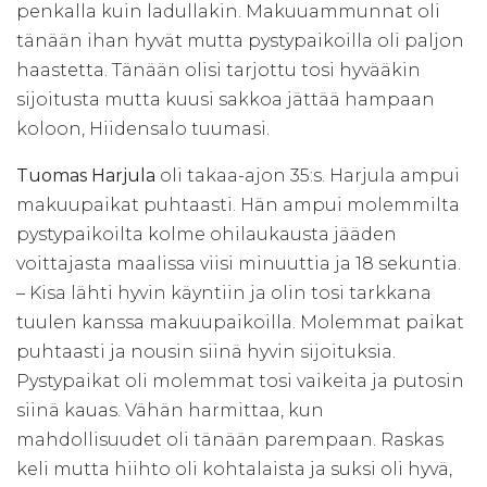
penkalla kuin ladullakin. Makuuammunnat oli
tänään ihan hyvät mutta pystypaikoilla oli paljon
haastetta. Tänään olisi tarjottu tosi hyvääkin
sijoitusta mutta kuusi sakkoa jättää hampaan
koloon, Hiidensalo tuumasi.
Tuomas Harjula
oli takaa-ajon 35:s. Harjula ampui
makuupaikat puhtaasti. Hän ampui molemmilta
pystypaikoilta kolme ohilaukausta jääden
voittajasta maalissa viisi minuuttia ja 18 sekuntia.
– Kisa lähti hyvin käyntiin ja olin tosi tarkkana
tuulen kanssa makuupaikoilla. Molemmat paikat
puhtaasti ja nousin siinä hyvin sijoituksia.
Pystypaikat oli molemmat tosi vaikeita ja putosin
siinä kauas. Vähän harmittaa, kun
mahdollisuudet oli tänään parempaan. Raskas
keli mutta hiihto oli kohtalaista ja suksi oli hyvä,