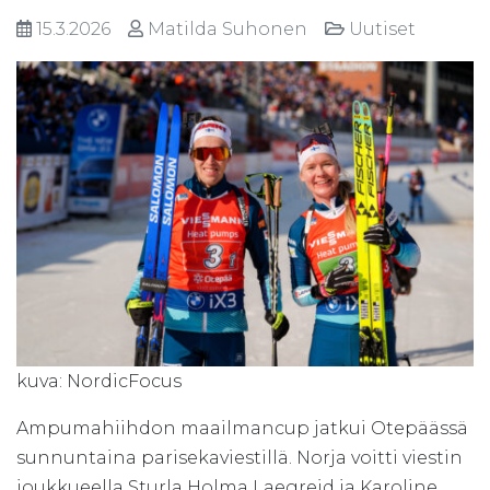
15.3.2026
Matilda Suhonen
Uutiset
kuva: NordicFocus
Ampumahiihdon maailmancup jatkui Otepäässä
sunnuntaina parisekaviestillä. Norja voitti viestin
joukkueella Sturla Holma Laegreid ja Karoline