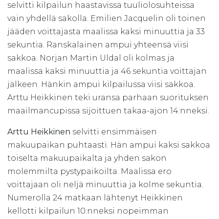
selvitti kilpailun haastavissa tuuliolosuhteissa
vain yhdellä sakolla. Emilien Jacquelin oli toinen
jääden voittajasta maalissa kaksi minuuttia ja 33
sekuntia. Ranskalainen ampui yhteensä viisi
sakkoa. Norjan Martin Uldal oli kolmas ja
maalissa kaksi minuuttia ja 46 sekuntia voittajan
jälkeen. Hänkin ampui kilpailussa viisi sakkoa.
Arttu Heikkinen teki uransa parhaan suorituksen
maailmancupissa sijoittuen takaa-ajon 14:nneksi.
Arttu Heikkinen
selvitti ensimmäisen
makuupaikan puhtaasti. Hän ampui kaksi sakkoa
toiselta makuupaikalta ja yhden sakon
molemmilta pystypaikoilta. Maalissa ero
voittajaan oli neljä minuuttia ja kolme sekuntia.
Numerolla 24 matkaan lähtenyt Heikkinen
kellotti kilpailun 10:nneksi nopeimman