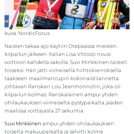
kuva: NordicFocus
Naisten takaa-ajo käytiin Otepäässä miesten
kilpailun jälkeen. Italian Lisa Vittozzi nousi
voittoon kahdella sakolla. Suvi Minkkinen taisteli
toiseksi. Hän jätti viimeisellä hiihtokierroksella
taakseen maailmancupin kokonaistilannetta
johtavan Ranskan Lou Jeanmonnotin, joka oli
kilpailun kolmas. Ranskalainen ampui yhden
ohilaukauksen viimeiseltä pystypaikalta jääden
maalissa voittajasta 27 sekuntia.
Suvi Minkkinen
ampui yhden ohilaukauksen
toiselta makuupaikalta ja selvitti kolme