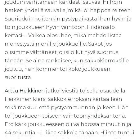
jouduin vaihtamaan kahdesti sauvaa. Hiihdin
hetken yhdellä sauvalla, mikä löi happoa reiteen.
Suoriuduin kuitenkin pystypaikasta ihan hyvin ja
toin joukkueen hyvin vaihtoon, Hiidensalo
kertasi. – Vaikea olosuhde, mikä mahdollistaa
menestystä monille joukkueille. Sakot jos
olisimme välttäneet, olisi ollut hyvä suoritus
tänään. Se aina rankaisee, kun sakkokierroksille
joutuu, hän kommentoi koko joukkueen
suoritusta.
Arttu Heikkinen
jatkoi viestiä toisella osuudella.
Heikkinen kiersi sakkokierroksen kertaalleen
sekä makuu- että pystyammunnan jälkeen. Hän
toi joukkueen toiseen vaihtoon yhdeksäntenä.
Ero kärkijoukkueeseen oli vaihdossa minuutin ja
44 sekuntia. – Liikaa sakkoja tänään. Hiihto tuntui