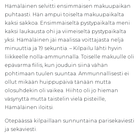
Hämäläinen selvitti ensimmäisen makuupaikan
puhtaasti. Hän ampui toiselta makuupaikalta
kaksi sakkoa. Ensimmäiseltä pystypaikalta meni
kaksi laukausta ohi ja viimeiseltä pystypaikalta
yksi. Hämäläinen jäi maalissa voittajasta neljä
minuuttia ja 19 sekuntia. – Kilpailu lähti hyvin
liikkeelle nolla-ammunnalla. Toiselle makuulle oli
epävarma fiilis, kun jouduin siinä vähän
pohtimaan tuulen suuntaa. Ammunnallisesti ei
ollut mikään huippupäivä tänään mutta
olosuhdekin oli vaikea. Hiihto oli jo hieman
väsynyttä mutta taistelin vielä pisteille,
Hämäläinen iloitsi.
Otepäässä kilpaillaan sunnuntaina parisekaviesti
ja sekaviesti.