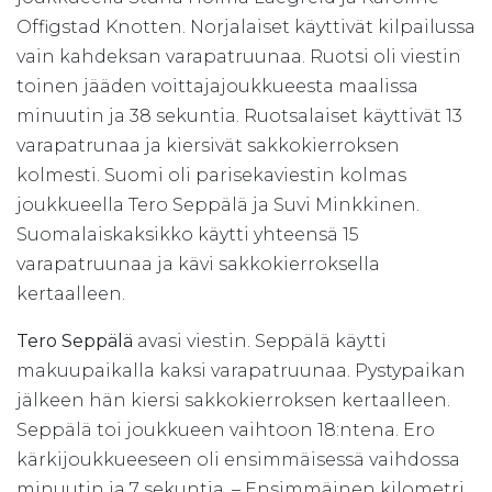
Offigstad Knotten. Norjalaiset käyttivät kilpailussa
vain kahdeksan varapatruunaa. Ruotsi oli viestin
toinen jääden voittajajoukkueesta maalissa
minuutin ja 38 sekuntia. Ruotsalaiset käyttivät 13
varapatrunaa ja kiersivät sakkokierroksen
kolmesti. Suomi oli parisekaviestin kolmas
joukkueella Tero Seppälä ja Suvi Minkkinen.
Suomalaiskaksikko käytti yhteensä 15
varapatruunaa ja kävi sakkokierroksella
kertaalleen.
Tero Seppälä
avasi viestin. Seppälä käytti
makuupaikalla kaksi varapatruunaa. Pystypaikan
jälkeen hän kiersi sakkokierroksen kertaalleen.
Seppälä toi joukkueen vaihtoon 18:ntena. Ero
kärkijoukkueeseen oli ensimmäisessä vaihdossa
minuutin ja 7 sekuntia. – Ensimmäinen kilometri