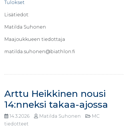
Tulokset
Lisätiedot:
Matilda Suhonen
Maajoukkueen tiedottaja
matilda.suhonen@biathlon.fi
Arttu Heikkinen nousi
14:nneksi takaa-ajossa
14.3.2026
Matilda Suhonen
MC
tiedotteet