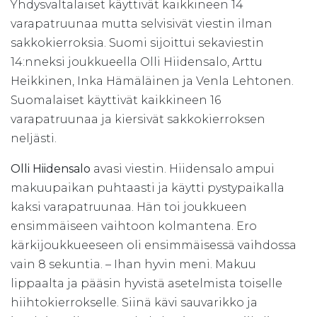
Yhdysvaltalaiset käyttivät kaikkineen 14
varapatruunaa mutta selvisivät viestin ilman
sakkokierroksia. Suomi sijoittui sekaviestin
14:nneksi joukkueella Olli Hiidensalo, Arttu
Heikkinen, Inka Hämäläinen ja Venla Lehtonen.
Suomalaiset käyttivät kaikkineen 16
varapatruunaa ja kiersivät sakkokierroksen
neljästi.
Olli Hiidensalo
avasi viestin. Hiidensalo ampui
makuupaikan puhtaasti ja käytti pystypaikalla
kaksi varapatruunaa. Hän toi joukkueen
ensimmäiseen vaihtoon kolmantena. Ero
kärkijoukkueeseen oli ensimmäisessä vaihdossa
vain 8 sekuntia. – Ihan hyvin meni. Makuu
lippaalta ja pääsin hyvistä asetelmista toiselle
hiihtokierrokselle. Siinä kävi sauvarikko ja