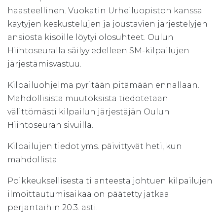
haasteellinen. Vuokatin Urheiluopiston kanssa
käytyjen keskustelujen ja joustavien järjestelyjen
ansiosta kisoille löytyi olosuhteet. Oulun
Hiihtoseuralla säilyy edelleen SM-kilpailujen
järjestämisvastuu.
Kilpailuohjelma pyritään pitämään ennallaan.
Mahdollisista muutoksista tiedotetaan
välittömästi kilpailun järjestäjän Oulun
Hiihtoseuran sivuilla.
Kilpailujen tiedot yms. päivittyvät heti, kun
mahdollista.
Poikkeuksellisesta tilanteesta johtuen kilpailujen
ilmoittautumisaikaa on päätetty jatkaa
perjantaihin 20.3. asti.