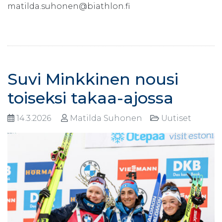
matilda.suhonen@biathlon.fi
Suvi Minkkinen nousi
toiseksi takaa-ajossa
14.3.2026
Matilda Suhonen
Uutiset