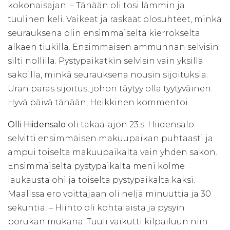
kokonaisajan. – Tänään oli tosi lämmin ja
tuulinen keli. Vaikeat ja raskaat olosuhteet, minkä
seurauksena olin ensimmäiseltä kierrokselta
alkaen tiukilla. Ensimmäisen ammunnan selvisin
silti nollilla. Pystypaikatkin selvisin vain yksillä
sakoilla, minkä seurauksena nousin sijoituksia.
Uran paras sijoitus, johon täytyy olla tyytyväinen.
Hyvä päivä tänään, Heikkinen kommentoi.
Olli Hiidensalo
oli takaa-ajon 23:s. Hiidensalo
selvitti ensimmäisen makuupaikan puhtaasti ja
ampui toiselta makuupaikalta vain yhden sakon.
Ensimmäiseltä pystypaikalta meni kolme
laukausta ohi ja toiselta pystypaikalta kaksi.
Maalissa ero voittajaan oli neljä minuuttia ja 30
sekuntia. – Hiihto oli kohtalaista ja pysyin
porukan mukana. Tuuli vaikutti kilpailuun niin