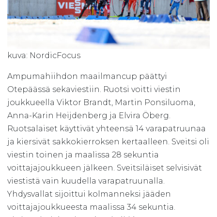
kuva: NordicFocus
Ampumahiihdon maailmancup päättyi
Otepäässä sekaviestiin. Ruotsi voitti viestin
joukkueella Viktor Brandt, Martin Ponsiluoma,
Anna-Karin Heijdenberg ja Elvira Öberg.
Ruotsalaiset käyttivät yhteensä 14 varapatruunaa
ja kiersivät sakkokierroksen kertaalleen. Sveitsi oli
viestin toinen ja maalissa 28 sekuntia
voittajajoukkueen jälkeen. Sveitsiläiset selvisivät
viestistä vain kuudella varapatruunalla.
Yhdysvallat sijoittui kolmanneksi jääden
voittajajoukkueesta maalissa 34 sekuntia.