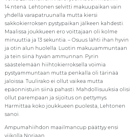
14:ntenä. Lehtonen selvitti makuupaikan vain
yhdellä varapatruunalla mutta kiersi
sakkokierroksen pystypaikan jälkeen kahdesti.
Maalissa joukkueen ero voittajaan oli kolme
minuuttia ja 13 sekuntia. – Osuus lähti ihan hyvin
ja otin alun huolella. Luotin makuuammuntaan
ja tein siinä hyvän ammunnan. Pyrin
säästelemään hiihtokierroksella voimia
pystyammuntaan mutta penkalla oli tärinää
jaloissa. Tuulirako ei ollut vaikea mutta
epäonnistuin siinä pahasti. Mahdollisuuksia olisi
ollut parempaan ja sijoitus on pettymys.
Harmittaa koko joukkueen puolesta, Lehtonen
sanoi.
Ampumahiihdon maailmancup päättyy ensi
viikolla Norjaan.