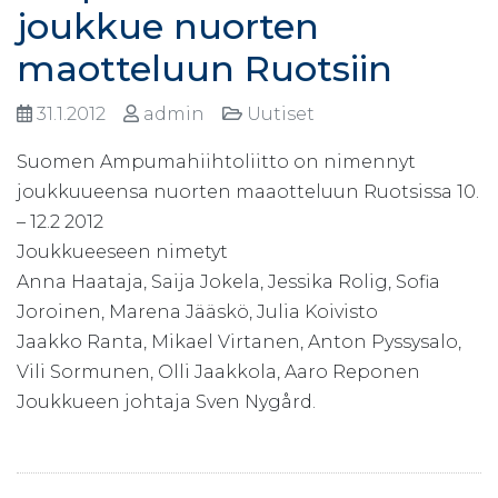
joukkue nuorten
maotteluun Ruotsiin
31.1.2012
admin
Uutiset
Suomen Ampumahiihtoliitto on nimennyt
joukkuueensa nuorten maaotteluun Ruotsissa 10.
– 12.2 2012
Joukkueeseen nimetyt
Anna Haataja, Saija Jokela, Jessika Rolig, Sofia
Joroinen, Marena Jääskö, Julia Koivisto
Jaakko Ranta, Mikael Virtanen, Anton Pyssysalo,
Vili Sormunen, Olli Jaakkola, Aaro Reponen
Joukkueen johtaja Sven Nygård.