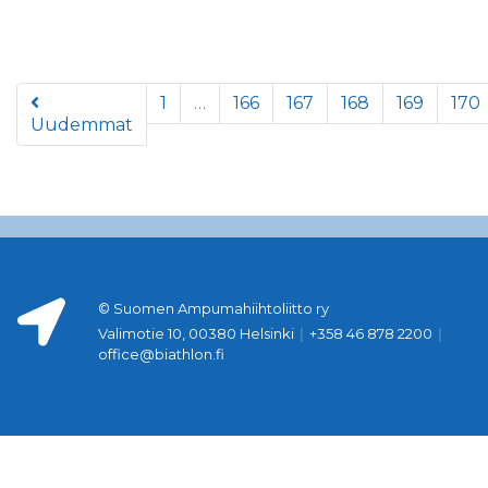
1
…
166
167
168
169
170
Uudemmat
© Suomen Ampumahiihtoliitto ry
Valimotie 10, 00380 Helsinki
|
+358 46 878 2200
|
office@biathlon.fi