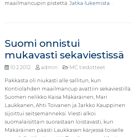
maailmancupin pistettä.
Jatka lukemista…
Suomi onnistui
mukavasti sekaviestissä
10.2.2012
admin
MC tiedotteet
Pakkasta oli niukasti alle sallitun, kun
Kontiolahden maailmancup avattiin sekaviestillä.
Suomen nelikko Kaisa Mäkäräinen, Mari
Laukkanen, Ahti Toivanen ja Jarkko Kauppinen
sijoittui seitsemänneksi. Viesti alkoi
suomalaisittain suorastaan loistavasti, kun
Mäkäräinen päästi Laukkasen kärjessä toiselle