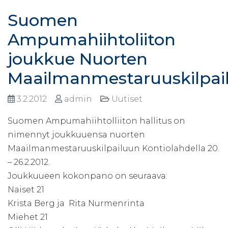
Suomen
Ampumahiihtoliiton
joukkue Nuorten
Maailmanmestaruuskilpai
3.2.2012
admin
Uutiset
Suomen Ampumahiihtolliiton hallitus on
nimennyt joukkuuensa nuorten
Maailmanmestaruuskilpailuun Kontiolahdella 20.
– 26.2.2012.
Joukkuueen kokonpano on seuraava:
Naiset 21
Krista Berg ja Rita Nurmenrinta
Miehet 21