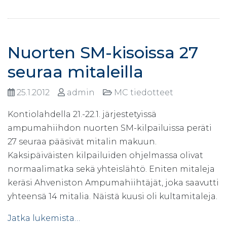
Nuorten SM-kisoissa 27
seuraa mitaleilla
25.1.2012
admin
MC tiedotteet
Kontiolahdella 21.-22.1. järjestetyissä
ampumahiihdon nuorten SM-kilpailuissa peräti
27 seuraa pääsivät mitalin makuun.
Kaksipäiväisten kilpailuiden ohjelmassa olivat
normaalimatka sekä yhteislähtö. Eniten mitaleja
keräsi Ahveniston Ampumahiihtäjät, joka saavutti
yhteensä 14 mitalia. Näistä kuusi oli kultamitaleja.
Jatka lukemista…