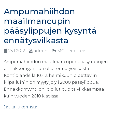
Ampumahiihdon
maailmancupin
pääsylippujen kysyntä
ennätysvilkasta
25.1.2012
admin
MC tiedotteet
Ampumahiihdon maailmancupin pääsylippujen
ennakkomyynti on ollut ennätysvilkasta.
Kontiolahdella 10.-12. helmikuun pidettäviin
kilpailuihin on myyty jo yli 2000 pääsylippua.
Ennakkomyynti on jo ollut puolta vilkkaampaa
kuin vuoden 2010 kisoissa.
Jatka lukemista…