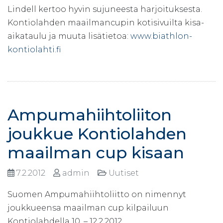
Lindell kertoo hyvin sujuneesta harjoituksesta.
Kontiolahden maailmancupin kotisivuilta kisa-
aikataulu ja muuta lisätietoa:
www.biathlon-
kontiolahti.fi
Ampumahiihtoliiton
joukkue Kontiolahden
maailman cup kisaan
7.2.2012
admin
Uutiset
Suomen Ampumahiihtoliitto on nimennyt
joukkueensa maailman cup kilpailuun
Kontiolahdella 10. – 12.2.2012.