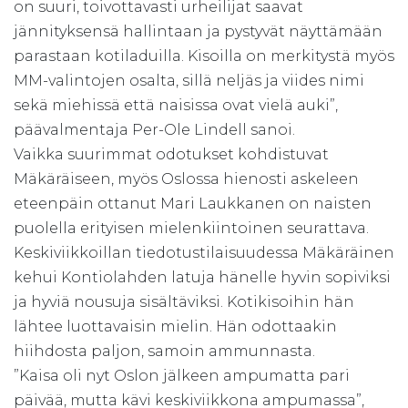
on suuri, toivottavasti urheilijat saavat
jännityksensä hallintaan ja pystyvät näyttämään
parastaan kotiladuilla. Kisoilla on merkitystä myös
MM-valintojen osalta, sillä neljäs ja viides nimi
sekä miehissä että naisissa ovat vielä auki”,
päävalmentaja Per-Ole Lindell sanoi.
Vaikka suurimmat odotukset kohdistuvat
Mäkäräiseen, myös Oslossa hienosti askeleen
eteenpäin ottanut Mari Laukkanen on naisten
puolella erityisen mielenkiintoinen seurattava.
Keskiviikkoillan tiedotustilaisuudessa Mäkäräinen
kehui Kontiolahden latuja hänelle hyvin sopiviksi
ja hyviä nousuja sisältäviksi. Kotikisoihin hän
lähtee luottavaisin mielin. Hän odottaakin
hiihdosta paljon, samoin ammunnasta.
”Kaisa oli nyt Oslon jälkeen ampumatta pari
päivää, mutta kävi keskiviikkona ampumassa”,