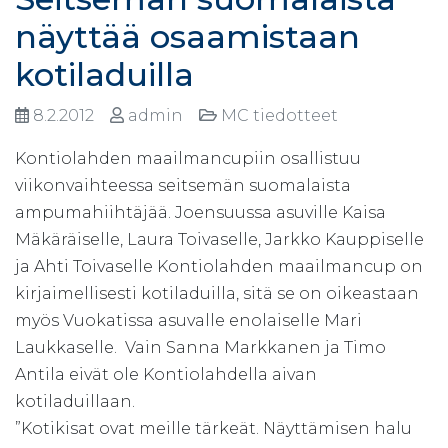
näyttää osaamistaan
kotiladuilla
8.2.2012
admin
MC tiedotteet
Kontiolahden maailmancupiin osallistuu
viikonvaihteessa seitsemän suomalaista
ampumahiihtäjää. Joensuussa asuville Kaisa
Mäkäräiselle, Laura Toivaselle, Jarkko Kauppiselle
ja Ahti Toivaselle Kontiolahden maailmancup on
kirjaimellisesti kotiladuilla, sitä se on oikeastaan
myös Vuokatissa asuvalle enolaiselle Mari
Laukkaselle. Vain Sanna Markkanen ja Timo
Antila eivät ole Kontiolahdella aivan
kotiladuillaan.
”Kotikisat ovat meille tärkeät. Näyttämisen halu