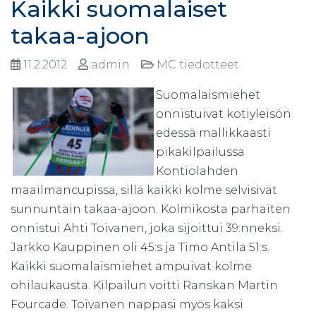
Kaikki suomalaiset
takaa-ajoon
11.2.2012
admin
MC tiedotteet
Suomalaismiehet
onnistuivat kotiyleisön
edessä mallikkaasti
pikakilpailussa
Kontiolahden
maailmancupissa, sillä kaikki kolme selvisivät
sunnuntain takaa-ajoon. Kolmikosta parhaiten
onnistui Ahti Toivanen, joka sijoittui 39:nneksi.
Jarkko Kauppinen oli 45:s ja Timo Antila 51:s.
Kaikki suomalaismiehet ampuivat kolme
ohilaukausta. Kilpailun voitti Ranskan Martin
Fourcade. Toivanen nappasi myös kaksi