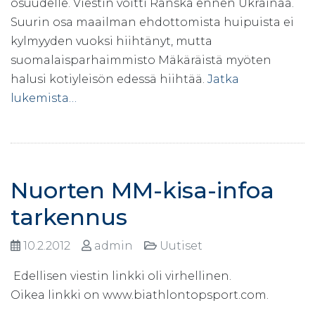
osuudelle. Viestin voitti Ranska ennen Ukrainaa.
Suurin osa maailman ehdottomista huipuista ei
kylmyyden vuoksi hiihtänyt, mutta
suomalaisparhaimmisto Mäkäräistä myöten
halusi kotiyleisön edessä hiihtää.
Jatka
lukemista…
Nuorten MM-kisa-infoa
tarkennus
10.2.2012
admin
Uutiset
Edellisen viestin linkki oli virhellinen.
Oikea linkki on www.biathlontopsport.com.