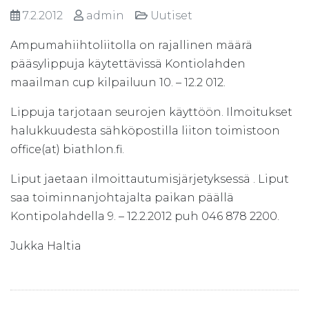
7.2.2012
admin
Uutiset
Ampumahiihtoliitolla on rajallinen määrä
pääsylippuja käytettävissä Kontiolahden
maailman cup kilpailuun 10. – 12.2 012.
Lippuja tarjotaan seurojen käyttöön. Ilmoitukset
halukkuudesta sähköpostilla liiton toimistoon
office(at) biathlon.fi.
Liput jaetaan ilmoittautumisjärjetyksessä . Liput
saa toiminnanjohtajalta paikan päällä
Kontipolahdella 9. – 12.2.2012 puh 046 878 2200.
Jukka Haltia