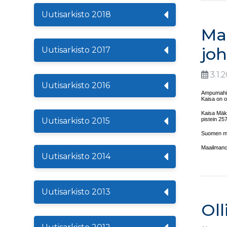
Uutisarkisto 2018
Ma
jo
Uutisarkisto 2017
3.1.
Uutisarkisto 2016
Ampumahiih
Kaisa on o
Kaisa Mäkä
Uutisarkisto 2015
pistein 257
Suomen mie
Maailmancu
Uutisarkisto 2014
Uutisarkisto 2013
Ol