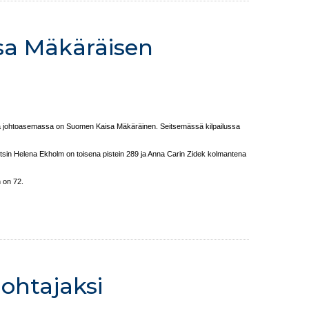
sa Mäkäräisen
essa johtoasemassa on Suomen Kaisa Mäkäräinen. Seitsemässä kilpailussa
sin Helena Ekholm on toisena pistein 289 ja Anna Carin Zidek kolmantena
n on 72.
ohtajaksi