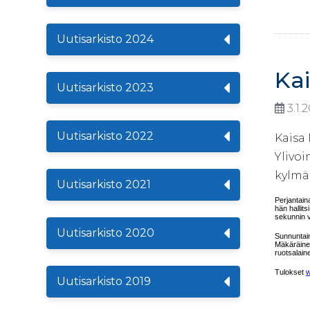
Uutisarkisto 2024
Kai
Uutisarkisto 2023
3.1.
Uutisarkisto 2022
Kaisa
Ylivoi
kylmäk
Uutisarkisto 2021
Perjantain
hän hallit
sekunnin v
Uutisarkisto 2020
Sunnuntain
Mäkäräinen
ruotsalai
Tulokset
w
Uutisarkisto 2019