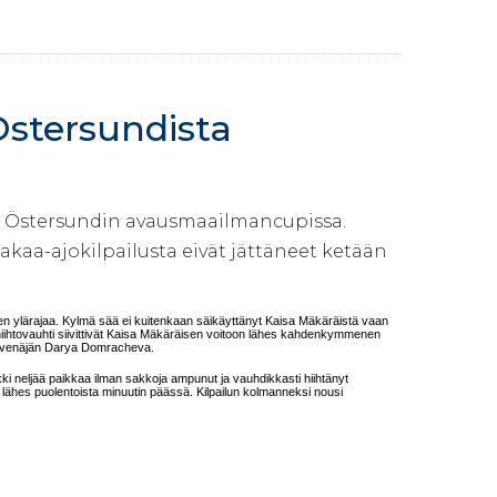
Östersundista
a Östersundin avausmaailmancupissa.
akaa-ajokilpailusta eivät jättäneet ketään
öjen ylärajaa. Kylmä sää ei kuitenkaan säikäyttänyt Kaisa Mäkäräistä vaan
s hiihtovauhti siivittivät Kaisa Mäkäräisen voitoon lähes kahdenkymmenen
lkovenäjän Darya Domracheva.
ki neljää paikkaa ilman sakkoja ampunut ja vauhdikkasti hiihtänyt
a lähes puolentoista minuutin päässä. Kilpailun kolmanneksi nousi