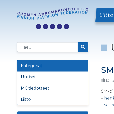
Liitto
Kategoriat
SM
Uutiset
13.1.
MC tiedotteet
SM-pi
–
henk
Liitto
–
seur