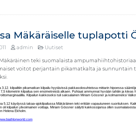
sa Mäkäräiselle tuplapotti 
2011
admin
Uutiset
 Mäkäräinen teki suomalaista ampumahiihtohistoria
maiset voitot perjantain pikamatkalta ja sunnuntain t
si.
a 3.12. kilpailtiin pikamatkan kilpailu hyytävissä pakkasolosuhteissa mittarin hipoessa säänt
si 7,5 kilometrin kilpailua sen ensimetreistä alkaen. Puhtaat ammunnat hyvään tahtiin ja kiiva
oittomarginaalilla. Kilpailun kakkoseksi tuli saksalainen Miriam Gössner ja kolmanneksi Va
a 5.12 käydyssä takaa-ajokilpailussa Mäkäräinen teki erittäin vapautuneen suorituksen. Kaik
 oli kilpailun ylivoimainen voittaja. Miriam Gössner säilytti kakkossijansa ollen suomalaisest
nen Helena Ekholm.
ww.biathlonworld.com