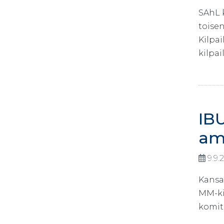
SAhL k
toise
Kilpa
kilpa
IB
am
9.9.
Kansai
MM-ki
komite