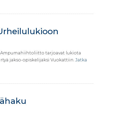
Urheilulukioon
Ampumahiihtoliitto tarjoavat lukiota
rtyä jakso-opiskelijaksi Vuokattiin.
Jatka
isähaku