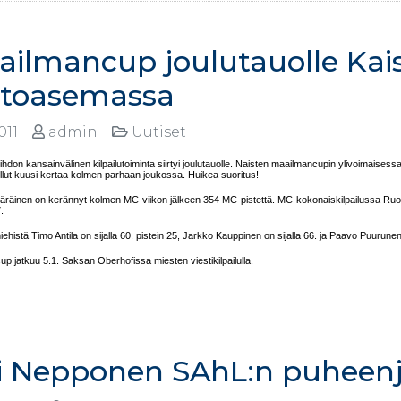
ailmancup joulutauolle Kai
htoasemassa
2011
admin
Uutiset
don kansainvälinen kilpailutoiminta siirtyi joulutauolle. Naisten maailmancupin ylivoimais
llut kuusi kertaa kolmen parhaan joukossa. Huikea suoritus!
räinen on kerännyt kolmen MC-viikon jälkeen 354 MC-pistettä. MC-kokonaiskilpailussa Ruot
.
histä Timo Antila on sijalla 60. pistein 25, Jarkko Kauppinen on sijalla 66. ja Paavo Puurune
p jatkuu 5.1. Saksan Oberhofissa miesten viestikilpailulla.
li Nepponen SAhL:n puheenj