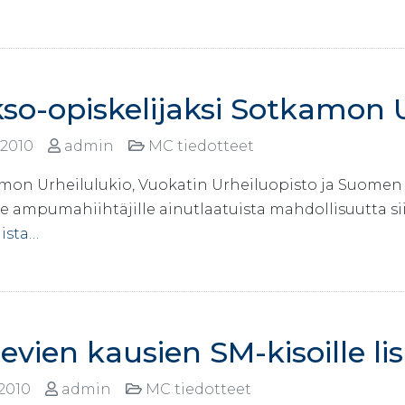
so-opiskelijaksi Sotkamon 
.2010
admin
MC tiedotteet
mon Urheilulukio, Vuokatin Urheiluopisto ja Suomen 
le ampumahiihtäjille ainutlaatuista mahdollisuutta sii
ista…
evien kausien SM-kisoille l
.2010
admin
MC tiedotteet