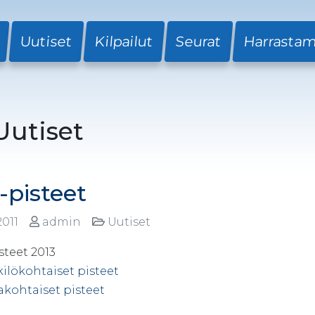
Uutiset
Kilpailut
Seurat
Harrasta
Uutiset
-pisteet
2011
admin
Uutiset
steet 2013
ilökohtaiset pisteet
akohtaiset pisteet