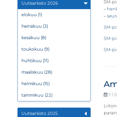
SM-pi
Uutisarkisto 2026
–
henk
elokuu (1)
–
seur
heinäkuu (3)
SM-pis
kesäkuu (8)
SM-pi
toukokuu (9)
SM-pi
huhtikuu (11)
maaliskuu (28)
Amp
helmikuu (15)
9.1.
tammikuu (22)
Liito
parant
Uutisarkisto 2025