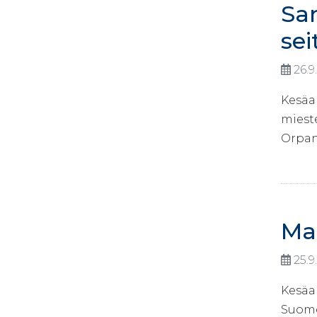
Sa
se
26.9
Kesäa
mieste
Orpan
Ma
25.9
Kesäa
Suome