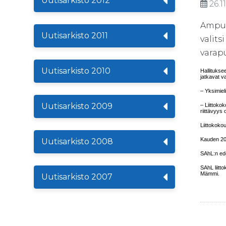
Uutisarkisto 2012
26.1
Ampum
Uutisarkisto 2011
valits
varapu
Uutisarkisto 2010
Hallitukse
jatkavat v
– Yksimiel
Uutisarkisto 2009
– Liittoko
riittävyys 
Liittokoko
Kauden 200
Uutisarkisto 2008
SAhL:n ede
SAhL liitt
Mämmi.
Uutisarkisto 2007