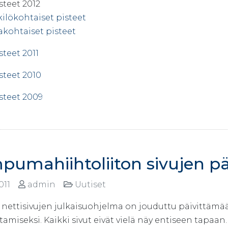
steet 2012
ilökohtaiset pisteet
akohtaiset pisteet
teet 2011
steet 2010
steet 2009
umahiihtoliiton sivujen pä
2011
admin
Uutiset
n nettisivujen julkaisuohjelma on jouduttu päivittäm
amiseksi. Kaikki sivut eivät vielä näy entiseen tapaan.