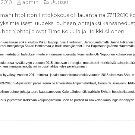
1.2010
admin
Uutiset
ahiihtoliiton liittokokous oli lauantaina 27.11.2010 
i yksimielisesti uudeksi puheenjohtajaksi kansanedus
heenjohtajia ovat Timo Kokkila ja Heikki Allonen.
en uusiksi jäseniksi valittiin Mika Haapoja, Sari Hyytiäinen, Jarno Lautamatti. Jaana Pitkänen 
arapuheenjohtaja Sakari Honkamaa ja hallituksen jäsenet Juha Papinsaari ja Anne Hautamäki
inen valinta on hallituksen työlle erinomainen perusta, kommentoi Olli Nepponen kokouksen j
kouksessa hyväksytyn vuoteen 2015 ulottuvan strategian mukaisesti merkittäviä painopisteitä 
on ensimmäisiä asioita, joihin uusi hallitus tulee perehtymään.
us hyväksyi vuoden 2011 toiminta- ja talousuunnitelman sekä vuoteen 2015 ulottuvan SAhL:n 
9-2010 SM-pisteiden paras seura oli Ahveniston Ampumahiihtäjät, toinen oli Seinäjoen Hiihtos
llinen puheenjohtaja tuore kauppaneuvos Kalle Lähdesmäki palkittiin SAhL:n hopeisella ansio
okous järjestettiin Kokkolan kaupungintalolla upeissa puitteissa Kokkolan kaupungin isännyy