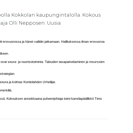
koolla Kokkolan kaupungintalolla. Kokous
taja Olli Nepposen. Uusia
oli erovuorossa ja hänet valittiin jatkamaan. Hallituksessa ilman erovuoroa
.
älkeen.
ovat seura- ja nuorisotoiminta. Talouden tasapainottaminen ja resurssien
strategian.
eura ja kolmas Kontiolahden Urheilijat.
merkillä.
dessä. Kokouksen ansiokkaana puheenjohtaja toimi kansliapäällikkö Timo