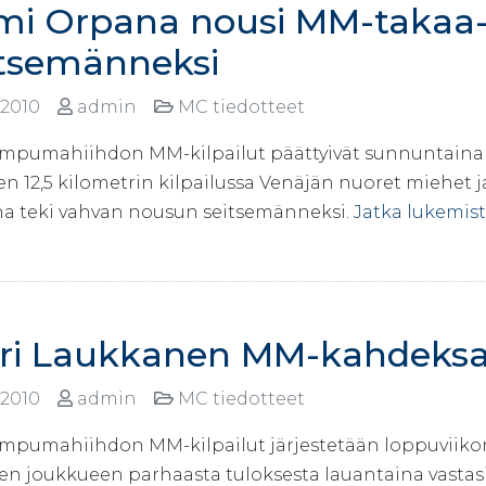
mi Orpana nousi MM-takaa-
itsemänneksi
.2010
admin
MC tiedotteet
mpumahiihdon MM-kilpailut päättyivät sunnuntaina ta
n 12,5 kilometrin kilpailussa Venäjän nuoret miehet j
a teki vahvan nousun seitsemänneksi.
Jatka lukemis
ri Laukkanen MM-kahdeksa
.2010
admin
MC tiedotteet
mpumahiihdon MM-kilpailut järjestetään loppuviikon
n joukkueen parhaasta tuloksesta lauantaina vastas