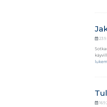
Jak
23.9
Sotka
käyvil
lukem
Tul
16.9