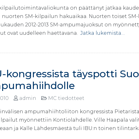
ilpailutoimintavaliokunta on päättänyt jatkaa kauden
n nuorten SM-kilpailun hakuaikaa. Nuorten toiset SM-k
ilukauden 2012-2013 SM-ampumajuoksut on myönnetty
ilut ovat uudelleen haettavana.
Jatka lukemista…
U-kongressista täyspotti S
pumahiihdolle
2010
admin
MC tiedotteet
nvälisen ampumahiihtoliiton kongressista Pietarista 
lpailut myönnettiin Kontiolahdelle. Ville Haapala val
aan ja Kalle Lähdesmäestä tuli IBU:n toinen tilintark