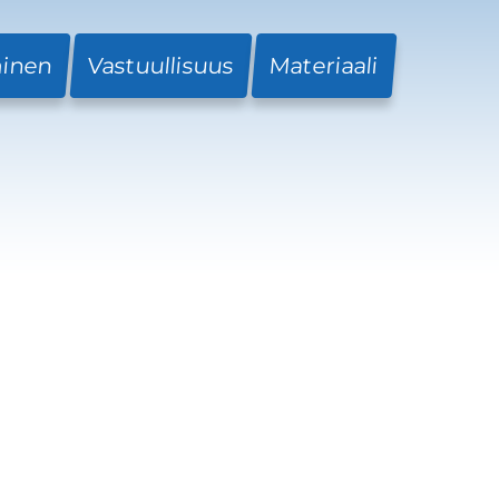
minen
Vastuullisuus
Materiaali