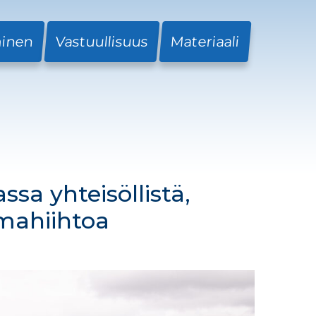
minen
Vastuullisuus
Materiaali
sa yhteisöllistä,
umahiihtoa