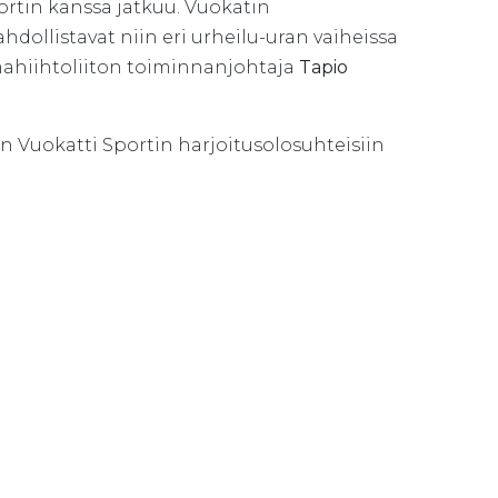
portin kanssa jatkuu. Vuokatin
dollistavat niin eri urheilu-uran vaiheissa
mahiihtoliiton toiminnanjohtaja
Tapio
Vuokatti Sportin harjoitusolosuhteisiin