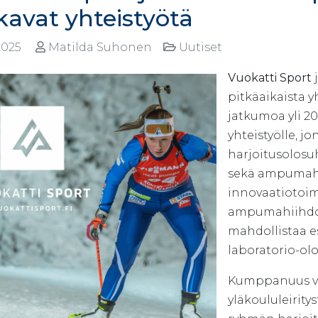
kavat yhteistyötä
2025
Matilda Suhonen
Uutiset
Vuokatti Sport
pitkäaikaista 
jatkumoa yli 20
yhteistyölle, j
harjoitusolosu
sekä ampumahii
innovaatiotoim
ampumahiihdon 
mahdollistaa 
laboratorio-ol
Kumppanuus va
yläkoululeirity