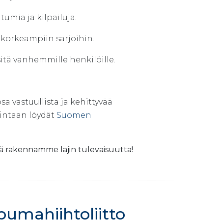
umia ja kilpailuja.
a korkeampiin sarjoihin.
 sitä vanhemmille henkilöille.
a vastuullista ja kehittyvää
kintaan löydät
Suomen
rakennamme lajin tulevaisuutta!
umahiihtoliitto