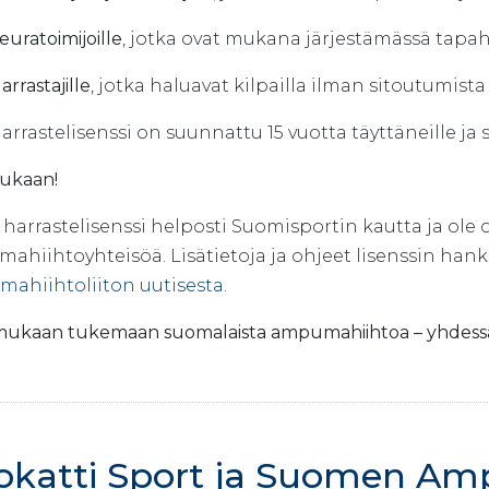
euratoimijoille
, jotka ovat mukana järjestämässä tapaht
arrastajille
, jotka haluavat kilpailla ilman sitoutumist
arrastelisenssi on suunnattu 15 vuotta täyttäneille ja
mukaan!
harrastelisenssi helposti Suomisportin kautta ja ole os
ahiihtoyhteisöä. Lisätietoja ja ohjeet lisenssin han
ahiihtoliiton uutisesta
.
mukaan tukemaan suomalaista ampumahiihtoa – yhdessä 
okatti Sport ja Suomen Amp