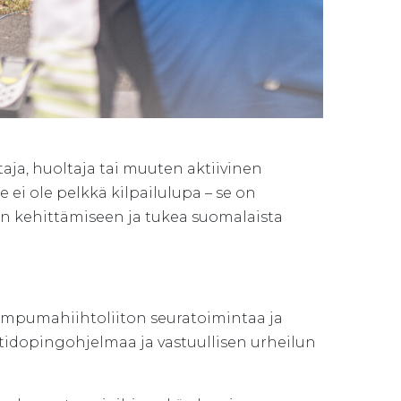
a, huoltaja tai muuten aktiivinen
e ei ole pelkkä kilpailulupa – se on
een kehittämiseen ja tukea suomalaista
Ampumahiihtoliiton seuratoimintaa ja
tidopingohjelmaa ja vastuullisen urheilun