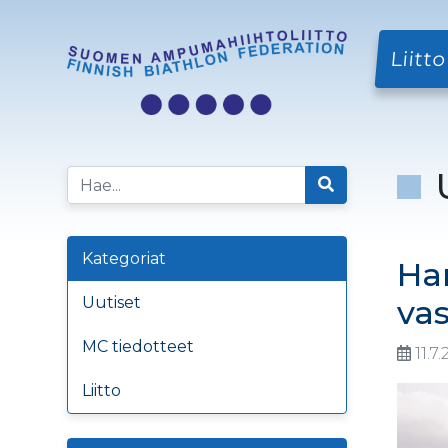
Liitto
Kategoriat
Har
Uutiset
vas
MC tiedotteet
11.7
Liitto