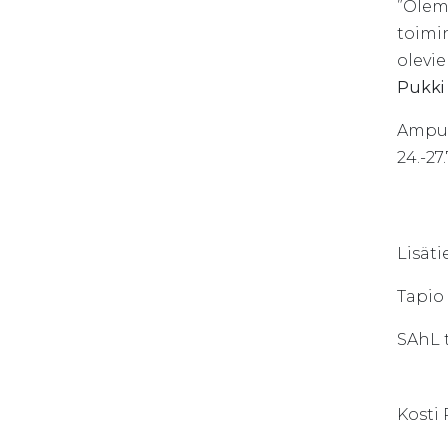
”Olemm
toimin
olevi
Pukki
Ampum
24.-27
Lisäti
Tapio
SAhL 
Kosti