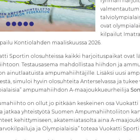
ryhmän harjoit
valmentautumi
talviolympiala
ovat olympiala
kilpailut Imat
lpailu Kontiolahden maaliskuussa 2026.
tti Sportin olosuhteissa kaikki harjoituspaikat ovat l
hiihtoon. Testausasema mahdollistaa hiihdon ja amm
on ainutlaatuista ampumahiihtäjille. Lisäksi uusi a
stä, simuloi hyvin olosuhteita Anterselvassa ja tukee
ialaisia” ampumahiihdon A-maajoukkueurheilija
Son
mahiihto on ollut jo pitkään keskeinen osa Vuokatti
a jatkaa yhteistyötä Suomen Ampumahiihtoliiton kanssa
hteet kehittymiseen, akatemiatasolta aina A-maajoukk
arvokilpailuja ja Olympialaisia” toteaa Vuokatti Sport