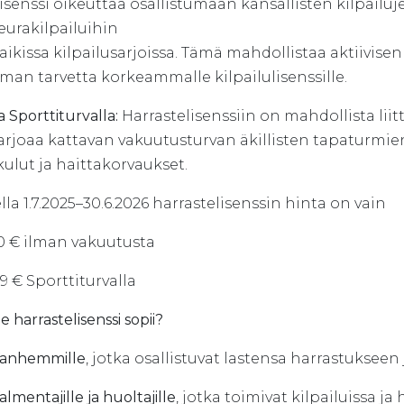
isenssi oikeuttaa osallistumaan kansallisten kilpailuj
eurakilpailuihin
aikissa kilpailusarjoissa. Tämä mahdollistaa aktiivise
lman tarvetta korkeammalle kilpailulisenssille.
 Sporttiturvalla:
Harrastelisenssiin on mahdollista lii
tarjoaa kattavan vakuutusturvan äkillisten tapaturmi
ulut ja haittakorvaukset.
la 1.7.2025–30.6.2026 harrastelisenssin hinta on vain
0 € ilman vakuutusta
9 € Sporttiturvalla
e harrastelisenssi sopii?
anhemmille
, jotka osallistuvat lastensa harrastukseen 
almentajille ja huoltajille
, jotka toimivat kilpailuissa ja 