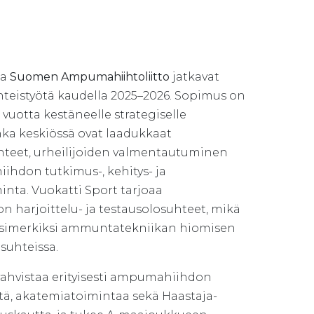
ja
Suomen Ampumahiihtoliitto
jatkavat
yhteistyötä kaudella 2025–2026. Sopimus on
 vuotta kestäneelle strategiselle
onka keskiössä ovat laadukkaat
hteet, urheilijoiden valmentautuminen
hdon tutkimus-, kehitys- ja
inta. Vuokatti Sport tarjoaa
harjoittelu- ja testausolosuhteet, mikä
esimerkiksi ammuntatekniikan hiomisen
osuhteissa.
hvistaa erityisesti ampumahiihdon
stä, akatemiatoimintaa sekä Haastaja-