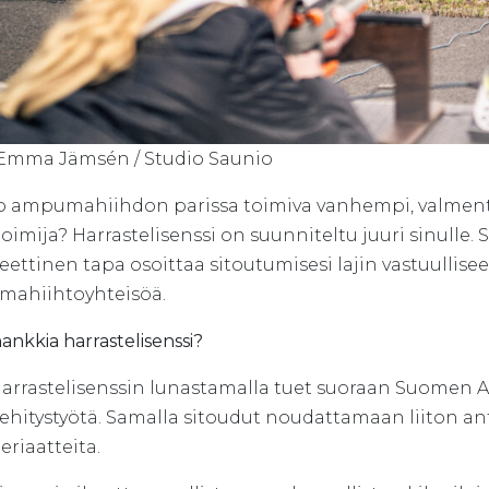
 Emma Jämsén / Studio Saunio
o ampumahiihdon parissa toimiva vanhempi, valmentaj
oimija? Harrastelisenssi on suunniteltu juuri sinulle. S
ettinen tapa osoittaa sitoutumisesi lajin vastuullis
ahiihtoyhteisöä.
hankkia harrastelisenssi?
arrastelisenssin lunastamalla tuet suoraan Suomen 
ehitystyötä. Samalla sitoudut noudattamaan liiton an
eriaatteita.