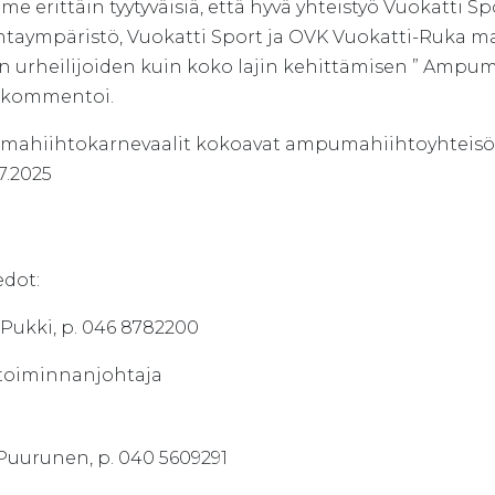
e erittäin tyytyväisiä, että hyvä yhteistyö Vuokatti S
taympäristö, Vuokatti Sport ja OVK Vuokatti-Ruka mah
en urheilijoiden kuin koko lajin kehittämisen ” Ampu
kommentoi.
ahiihtokarnevaalit kokoavat ampumahiihtoyhteisön 
.7.2025
edot:
 Pukki, p. 046 8782200
toiminnanjohtaja
 Puurunen, p. 040 5609291