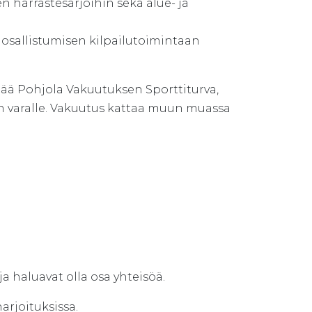
en harrastesarjoihin sekä alue- ja
n osallistumisen kilpailutoimintaan
ttää Pohjola Vakuutuksen Sporttiturva,
en varalle. Vakuutus kattaa muun muassa
ja haluavat olla osa yhteisöä.
harjoituksissa.