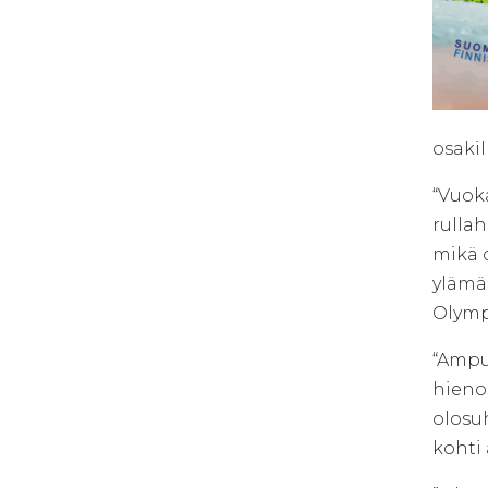
osaki
“Vuoka
rulla
mikä 
ylämäe
Olymp
“Ampu
hieno
olosu
kohti 