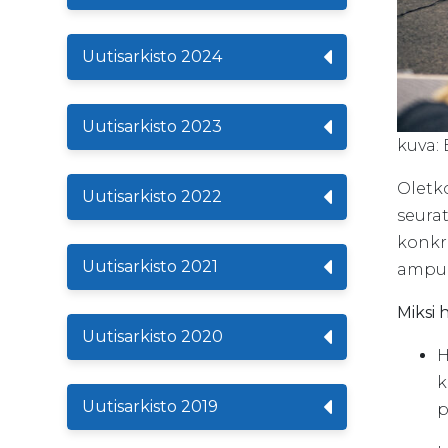
Uutisarkisto 2024
Uutisarkisto 2023
kuva:
Oletk
Uutisarkisto 2022
seurat
konkre
Uutisarkisto 2021
ampum
Miksi 
Uutisarkisto 2020
H
k
Uutisarkisto 2019
p