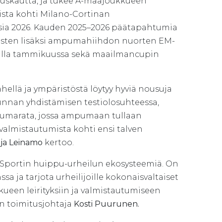
uskautta, ja tukee A-maajoukkueen
sta kohti Milano-Cortinan
isia 2026. Kauden 2025–2026 päätapahtumia
isten lisäksi ampumahiihdon nuorten EM-
ralla tammikuussa sekä maailmancupin
ähellä ja ympäristöstä löytyy hyviä nousuja
unnan yhdistämisen testiolosuhteessa,
mpumarata, jossa ampumaan tullaan
 valmistautumista kohti ensi talven
ja Leinamo
kertoo.
 Sportin huippu-urheilun ekosysteemiä. On
 ja tarjota urheilijoille kokonaisvaltaiset
ueen leirityksiin ja valmistautumiseen
in toimitusjohtaja
Kosti Puurunen.