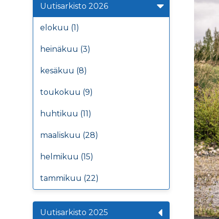
Uutisarkisto 2026
elokuu (1)
heinäkuu (3)
kesäkuu (8)
toukokuu (9)
huhtikuu (11)
maaliskuu (28)
helmikuu (15)
tammikuu (22)
Uutisarkisto 2025