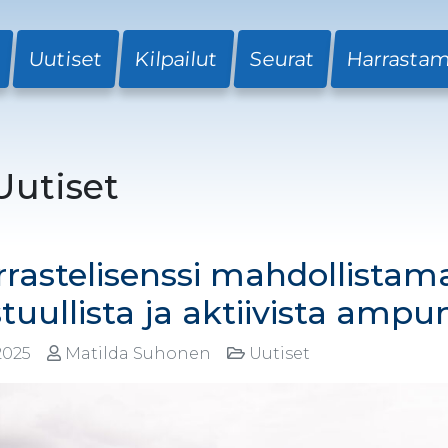
Uutiset
Kilpailut
Seurat
Harrasta
Uutiset
rastelisenssi mahdollistamas
tuullista ja aktiivista amp
.2025
Matilda Suhonen
Uutiset